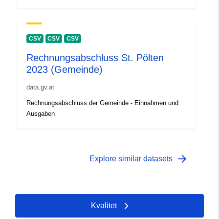
CSV
CSV
CSV
Rechnungsabschluss St. Pölten
2023 (Gemeinde)
data.gv.at
Rechnungsabschluss der Gemeinde - Einnahmen und
Ausgaben
arrow_forward
Explore similar datasets
Kvalitet