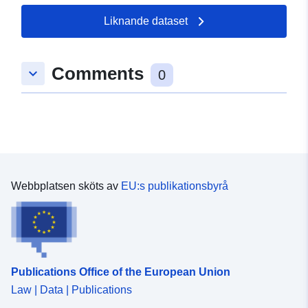
Liknande dataset
Comments
keyboard_arrow_down
0
Webbplatsen sköts av
EU:s publikationsbyrå
Publications Office of the European Union
Law | Data | Publications