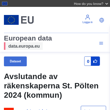
How do you know?
Logga in
European data
data.europa.eu
0
Dataset
Avslutande av
räkenskaperna St. Pölten
2024 (kommun)