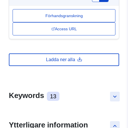
Förhandsgranskning
Access URL
Ladda ner alla
Keywords
13
keyboard_arrow_down
Ytterligare information
keyboard_arrow_up