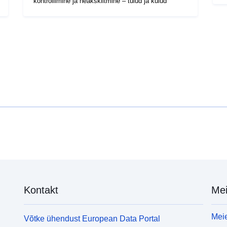
kontrollimine ja heakskiitmine – tulud ja kulud
Kontakt
Mei
Meie
Võtke ühendust European Data Portal