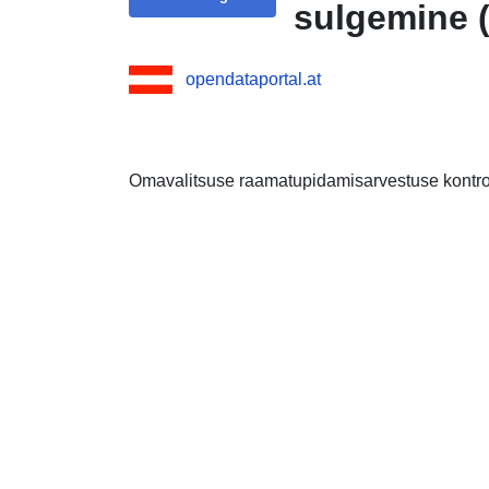
sulgemine (
opendataportal.at
Omavalitsuse raamatupidamisarvestuse kontroll