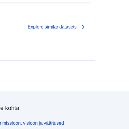
arrow_forward
Explore similar datasets
e kohta
 missioon, visioon ja väärtused