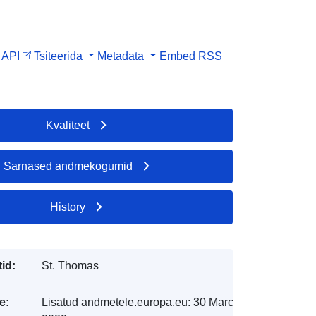
API
Tsiteerida
Metadata
Embed
RSS
Kvaliteet
Sarnased andmekogumid
History
id:
St. Thomas
e:
Lisatud andmetele.europa.eu:
30 March