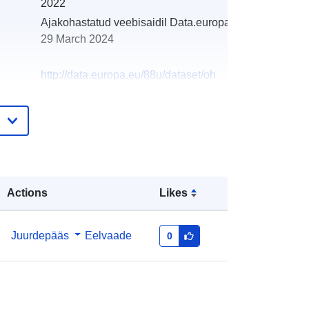
2022
Ajakohastatud veebisaidil Data.europa.eu:
29 March 2024
http://data.europa.eu/88u/dataset/oh
_rechnungsabschluss-st-thomas-
2007
Actions
Likes
Juurdepääs
Eelvaade
0