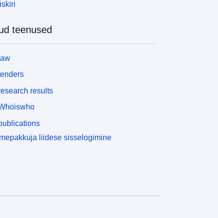
skiri
ud teenused
law
tenders
esearch results
Whoiswho
ublications
epakkuja liidese sisselogimine