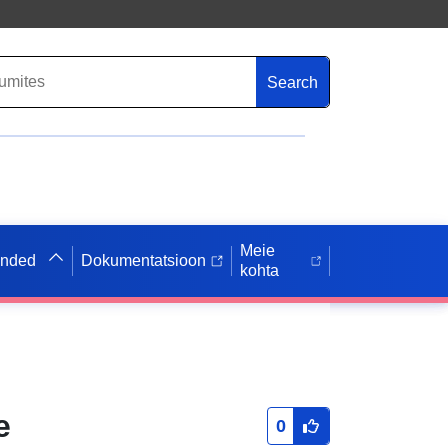
Search
Meie
anded
Dokumentatsioon
kohta
e
0