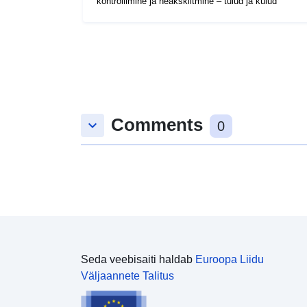
kontrollimine ja heakskiitmine – tulud ja kulud
Comments
keyboard_arrow_down
0
Seda veebisaiti haldab
Euroopa Liidu
Väljaannete Talitus