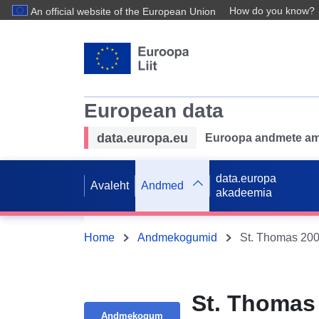
How do you know?
An official website of the European Union
European data
data.europa.eu
Euroopa andmete ame
data.europa
Avaleht
Andmed
akadeemia
Home
Andmekogumid
St. Thomas 200
St. Thomas
Andmekogum