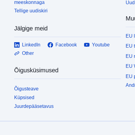
meeskonnaga
Uudi
Tellige uudiskiri
Mu
Jälgige meid
EU 
LinkedIn
Facebook
Youtube
EU 
Other
EU r
EU 
Õigusküsimused
EU p
Andm
Õigusteave
Küpsised
Juurdepääsetavus