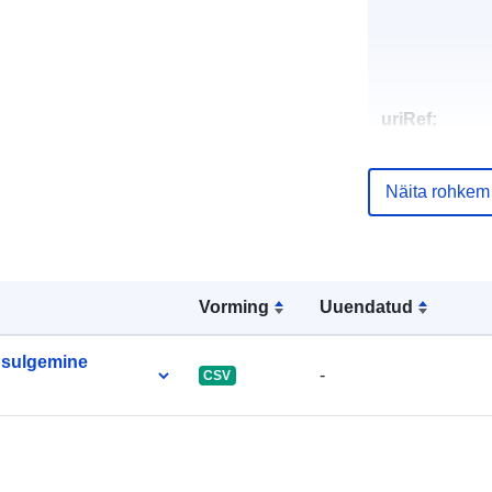
uriRef:
Näita rohkem
Vorming
Uuendatud
 sulgemine
-
CSV