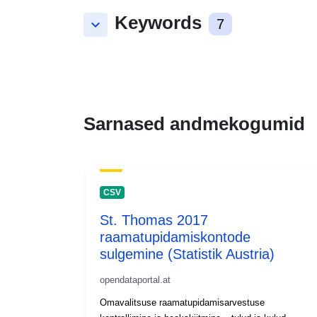
Keywords
keyboard_arrow_down
7
Sarnased andmekogumid
CSV
St. Thomas 2017
raamatupidamiskontode
sulgemine (Statistik Austria)
opendataportal.at
Omavalitsuse raamatupidamisarvestuse