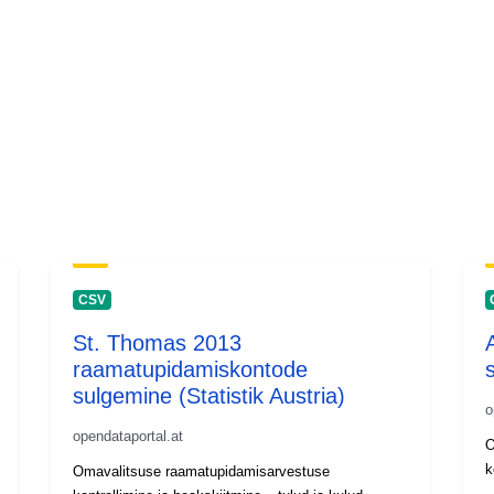
CSV
St. Thomas 2013
raamatupidamiskontode
sulgemine (Statistik Austria)
o
opendataportal.at
O
k
Omavalitsuse raamatupidamisarvestuse