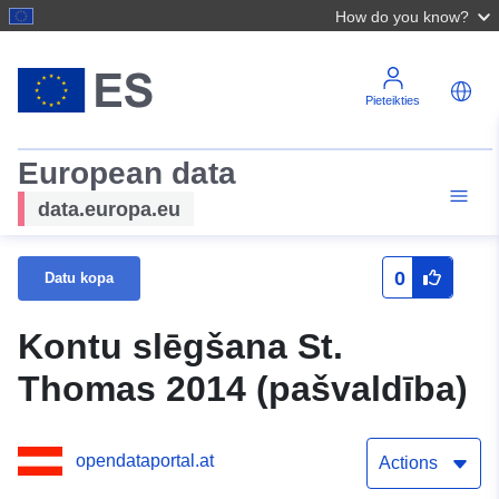
How do you know?
Pieteikties
European data
data.europa.eu
0
Datu kopa
Kontu slēgšana St.
Thomas 2014 (pašvaldība)
opendataportal.at
Actions