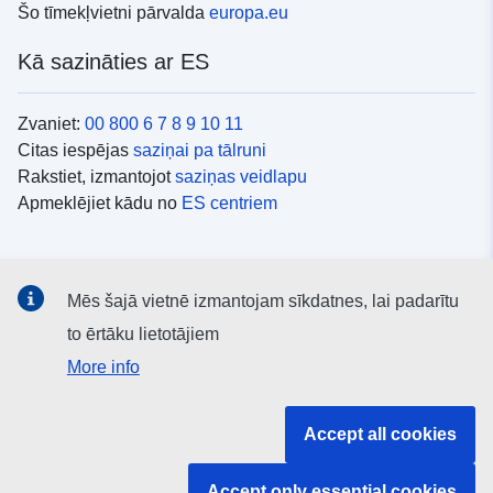
Šo tīmekļvietni pārvalda
europa.eu
Kā sazināties ar ES
Zvaniet:
00 800 6 7 8 9 10 11
Citas iespējas
saziņai pa tālruni
Rakstiet, izmantojot
saziņas veidlapu
Apmeklējiet kādu no
ES centriem
Sociālie mediji
Mēs šajā vietnē izmantojam sīkdatnes, lai padarītu
ES konti
sociālajos medijos
to ērtāku lietotājiem
More info
ES iestādes un struktūras
Accept all cookies
Meklēt visas ES iestādes un struktūras
Accept only essential cookies