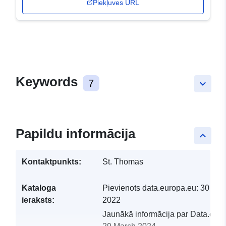
Piekļuves URL
Keywords
7
keyboard_arrow_down
Papildu informācija
keyboard_arrow_up
Kontaktpunkts:
St. Thomas
Kataloga
Pievienots data.europa.eu:
30 Mar
ieraksts:
2022
Jaunākā informācija par Data.euro