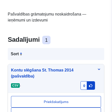
Pašvaldības grāmatojumu noskaidrošana —
ieņēmumi un izdevumi
Sadalījumi
1
Sort
Kontu slēgšana St. Thomas 2014
(pašvaldība)
-
CSV
0
Priekšskatījums