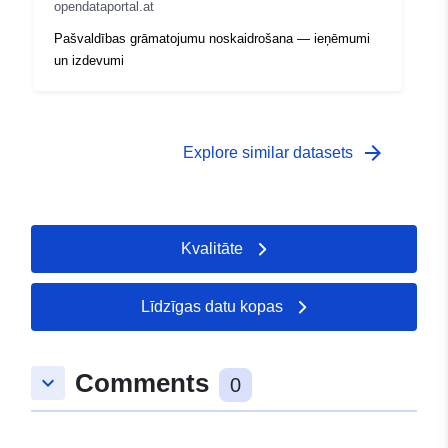
opendataportal.at
Pašvaldības grāmatojumu noskaidrošana — ieņēmumi
un izdevumi
arrow_forward
Explore similar datasets
Kvalitāte
Līdzīgas datu kopas
Comments
keyboard_arrow_down
0