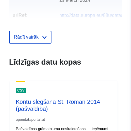
29 March 2024
uriRef:
http://data.europa.eu/88u/dataset
st-thomas-2014-gemeinde
Rādīt vairāk
Līdzīgas datu kopas
CSV
Kontu slēgšana St. Roman 2014
(pašvaldība)
opendataportal.at
Pašvaldības grāmatojumu noskaidrošana — ieņēmumi