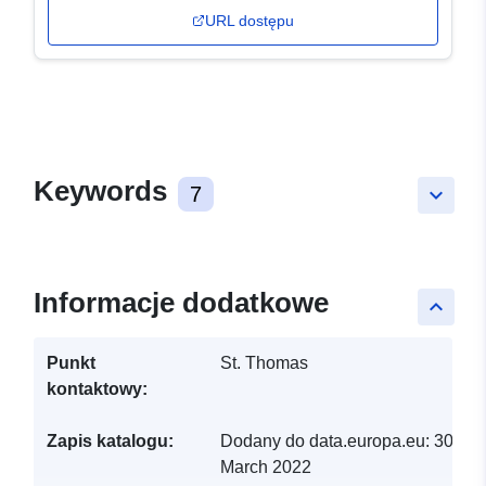
URL dostępu
Keywords
7
keyboard_arrow_down
Informacje dodatkowe
keyboard_arrow_up
Punkt
St. Thomas
kontaktowy:
Zapis katalogu:
Dodany do data.europa.eu:
30
March 2022