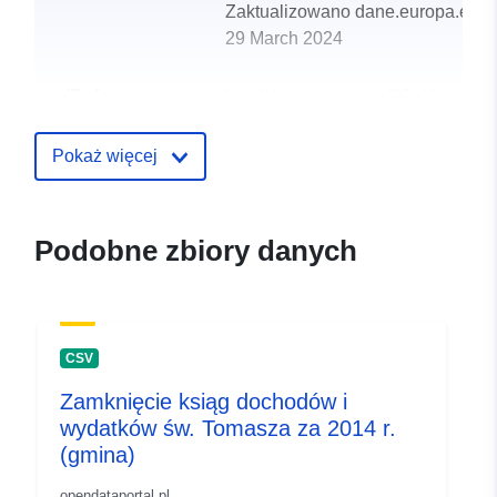
Zaktualizowano dane.europa.eu:
29 March 2024
uriRef:
http://data.europa.eu/88u/dataset
st-thomas-2015-gemeinde
Pokaż więcej
Podobne zbiory danych
CSV
Zamknięcie ksiąg dochodów i
wydatków św. Tomasza za 2014 r.
(gmina)
opendataportal.pl