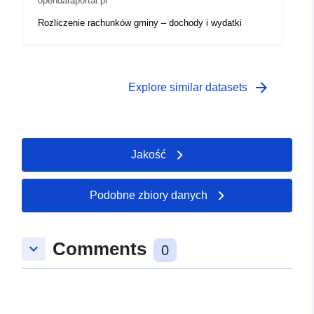
opendataportal.pl
Rozliczenie rachunków gminy – dochody i wydatki
arrow_forward
Explore similar datasets
Jakość
Podobne zbiory danych
Comments
keyboard_arrow_down
0