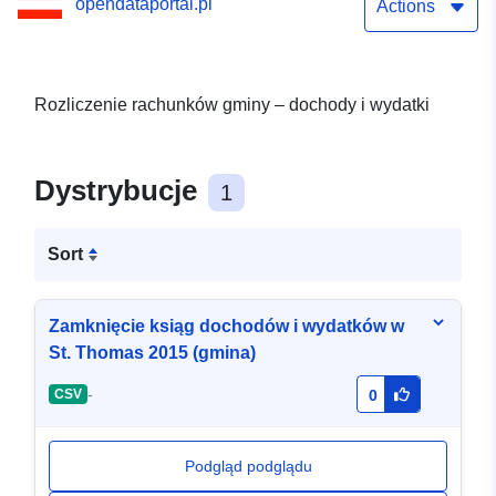
opendataportal.pl
Actions
Rozliczenie rachunków gminy – dochody i wydatki
Dystrybucje
1
Sort
Zamknięcie ksiąg dochodów i wydatków w
St. Thomas 2015 (gmina)
-
CSV
0
Podgląd podglądu