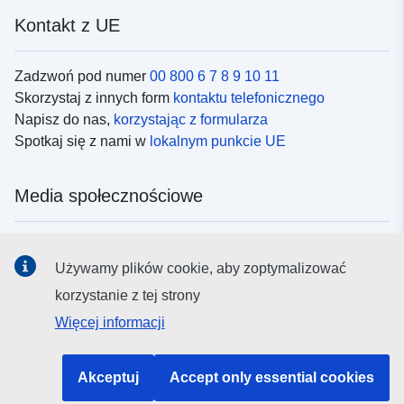
Kontakt z UE
Zadzwoń pod numer
00 800 6 7 8 9 10 11
Skorzystaj z innych form
kontaktu telefonicznego
Napisz do nas,
korzystając z formularza
Spotkaj się z nami w
lokalnym punkcie UE
Media społecznościowe
Obserwuj UE w
mediach społecznościowych
Używamy plików cookie, aby zoptymalizować
korzystanie z tej strony
Instytucje i organy UE
Więcej informacji
Wyszukiwanie instytucji i organów UE
Akceptuj
Accept only essential cookies