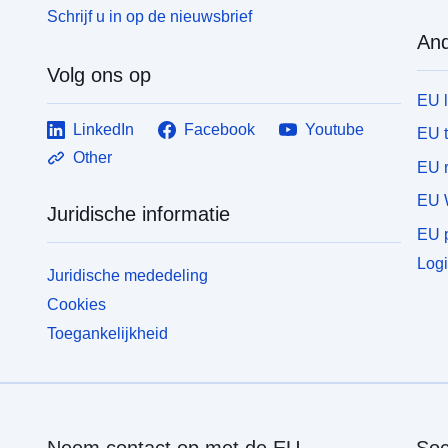
Schrijf u in op de nieuwsbrief
And
Volg ons op
EU 
LinkedIn
Facebook
Youtube
EU 
Other
EU r
EU 
Juridische informatie
EU p
Logi
Juridische mededeling
Cookies
Toegankelijkheid
Neem contact op met de EU
Soc