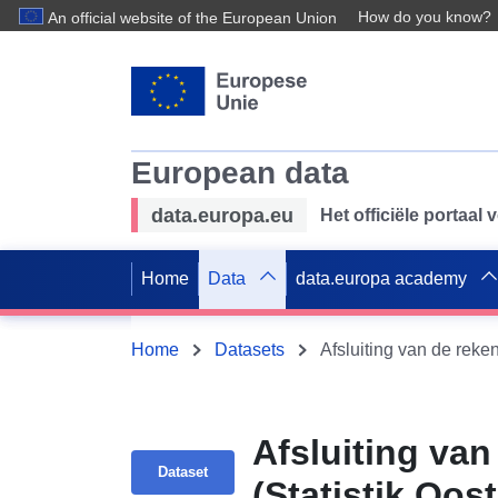
How do you know?
An official website of the European Union
European data
data.europa.eu
Het officiële portaal
Home
Data
data.europa academy
Home
Datasets
Afsluiting van de reke
Afsluiting va
Dataset
(Statistik Oost