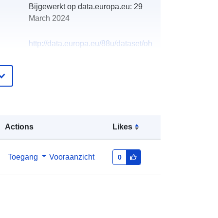
Bijgewerkt op data.europa.eu:
29
March 2024
http://data.europa.eu/88u/dataset/oh
_rechnungsabschluss-st-thomas-
2019-statistik-austria
Actions
Likes
Toegang
Vooraanzicht
0