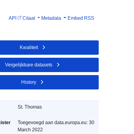
API
Citaat
Metadata
Embed
RSS
Kwaliteit
Vergelijkbare datasets
History
St. Thomas
ister
Toegevoegd aan data.europa.eu:
30
March 2022