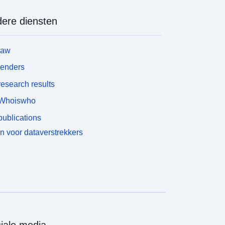
ere diensten
law
tenders
esearch results
Whoiswho
ublications
n voor dataverstrekkers
iale media