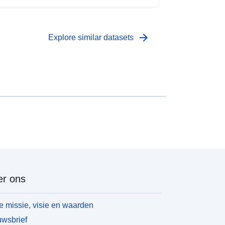
arrow_forward
Explore similar datasets
r ons
 missie, visie en waarden
wsbrief