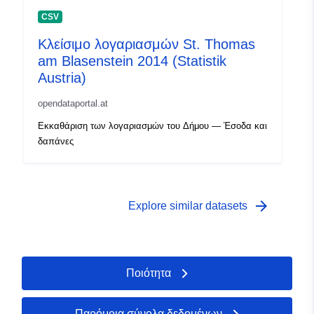
CSV
Κλείσιμο λογαριασμών St. Thomas
am Blasenstein 2014 (Statistik
Austria)
opendataportal.at
Εκκαθάριση των λογαριασμών του Δήμου — Έσοδα και
δαπάνες
arrow_forward
Explore similar datasets
Ποιότητα
Παρόμοια σύνολα δεδομένων