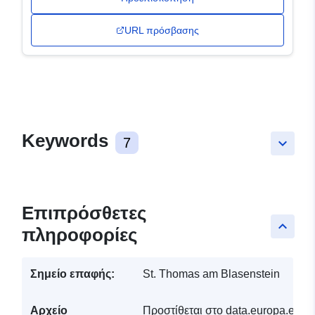
URL πρόσβασης
Keywords
7
keyboard_arrow_down
Επιπρόσθετες
keyboard_arrow_up
πληροφορίες
Σημείο επαφής:
St. Thomas am Blasenstein
Αρχείο
Προστίθεται στο data.europa.eu:
3