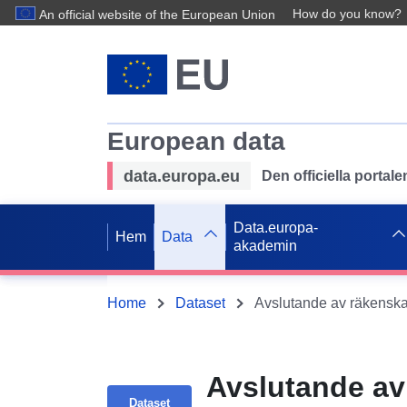
How do you know?
An official website of the European Union
European data
data.europa.eu
Den officiella portal
Data.europa-
Hem
Data
akademin
Home
Dataset
Avslutande av
Dataset