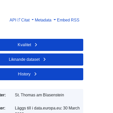
API
Citat
Metadata
Embed
RSS
Kvalitet
Liknande dataset
History
er:
St. Thomas am Blasenstein
er:
Läggs till i data.europa.eu:
30 March