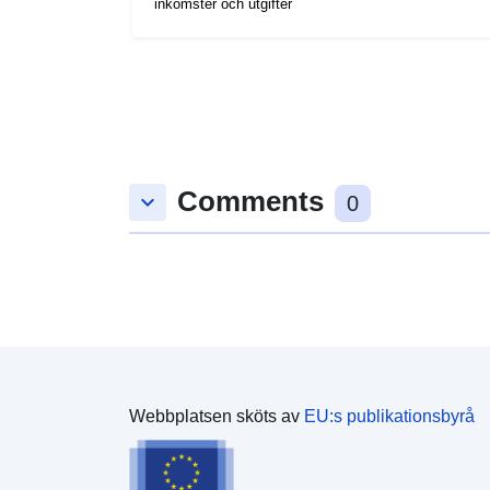
inkomster och utgifter
Comments
keyboard_arrow_down
0
Webbplatsen sköts av
EU:s publikationsbyrå