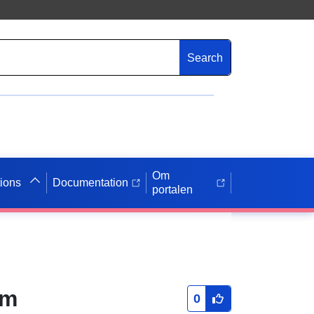
Search
Om
tions
Documentation
portalen
am
0