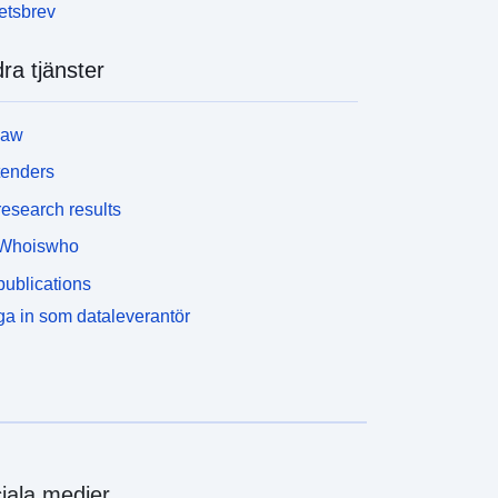
etsbrev
ra tjänster
law
tenders
esearch results
Whoiswho
ublications
a in som dataleverantör
iala medier