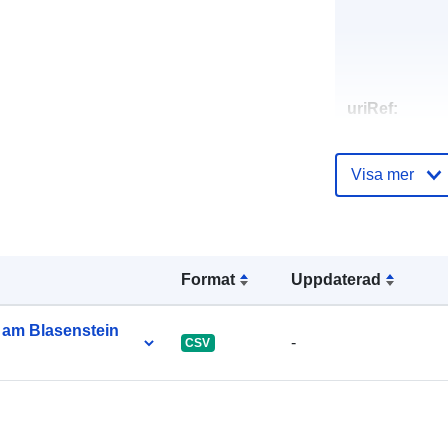
uriRef:
Visa mer
Format
Uppdaterad
 am Blasenstein
-
CSV