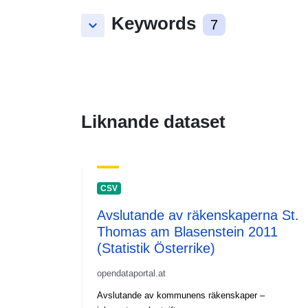
Keywords
keyboard_arrow_down
7
Liknande dataset
CSV
Avslutande av räkenskaperna St.
Thomas am Blasenstein 2011
(Statistik Österrike)
opendataportal.at
Avslutande av kommunens räkenskaper –