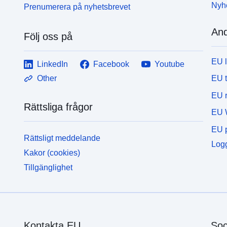
Nyh
Prenumerera på nyhetsbrevet
And
Följ oss på
EU 
LinkedIn
Facebook
Youtube
EU 
Other
EU r
Rättsliga frågor
EU 
EU p
Rättsligt meddelande
Logg
Kakor (cookies)
Tillgänglighet
Kontakta EU
Soc