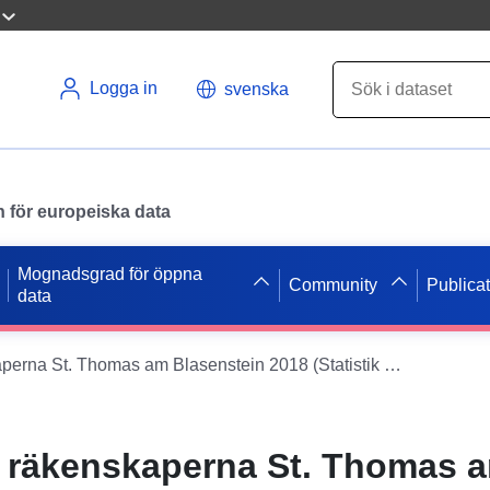
Logga in
svenska
en för europeiska data
Mognadsgrad för öppna
Community
Publica
data
Avslutande av räkenskaperna St. Thomas am Blasenstein 2018 (Statistik Österrike)
 räkenskaperna St. Thomas 