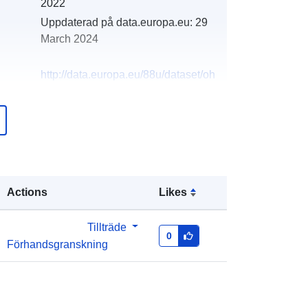
2022
Uppdaterad på data.europa.eu:
29
March 2024
http://data.europa.eu/88u/dataset/oh
_rechnungsabschluss-st-thomas-
am-blasenstein-2018-statistik-
austria
Actions
Likes
Tillträde
0
Förhandsgranskning