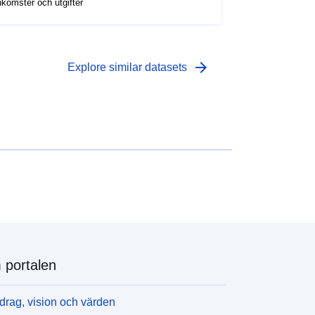
nkomster och utgifter
arrow_forward
Explore similar datasets
portalen
rag, vision och värden