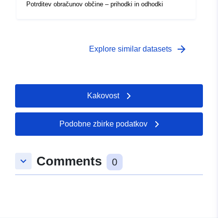
Potrditev obračunov občine – prihodki in odhodki
arrow_forward
Explore similar datasets
Kakovost
Podobne zbirke podatkov
Comments
keyboard_arrow_down
0