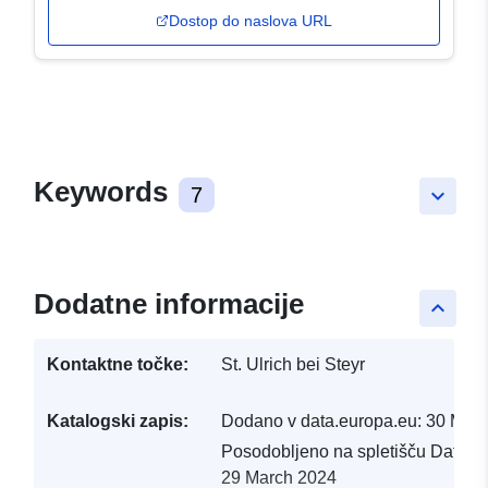
Dostop do naslova URL
Keywords
7
keyboard_arrow_down
Dodatne informacije
keyboard_arrow_up
Kontaktne točke:
St. Ulrich bei Steyr
Katalogski zapis:
Dodano v data.europa.eu:
30 Mar
Posodobljeno na spletišču Data.e
29 March 2024