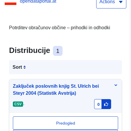
opendataportal.at
Actions
Potrditev obračunov občine – prihodki in odhodki
Distribucije
1
Sort
Zaključek poslovnih knjig St. Ulrich bei
Steyr 2004 (Statistik Avstrija)
-
CSV
0
Predogled