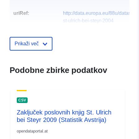
uriRef:
http://data.europa.eu/88u/dataset
st-ulrich-bei-steyr-2004
Prikaži več
Podobne zbirke podatkov
CSV
Zaključek poslovnih knjig St. Ulrich
bei Steyr 2009 (Statistik Avstrija)
opendataportal.at