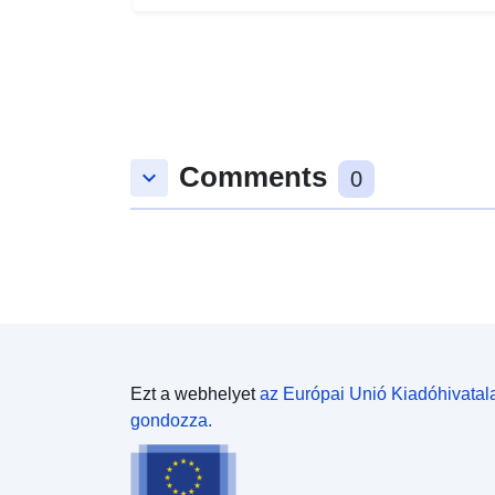
Comments
keyboard_arrow_down
0
Ezt a webhelyet
az Európai Unió Kiadóhivatal
gondozza.