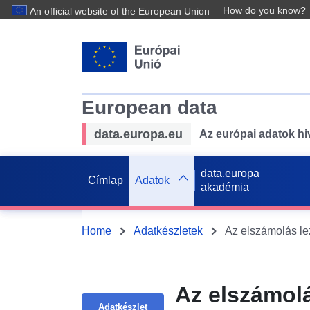
How do you know?
An official website of the European Union
European data
data.europa.eu
Az európai adatok hiv
data.europa
Címlap
Adatok
akadémia
Home
Adatkészletek
Az elszámolás lez
Az elszámolá
Adatkészlet