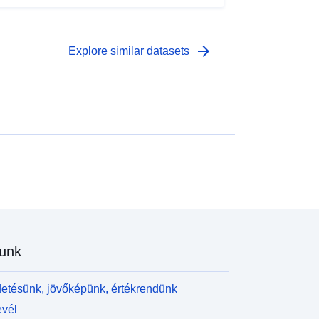
arrow_forward
Explore similar datasets
unk
etésünk, jövőképünk, értékrendünk
evél