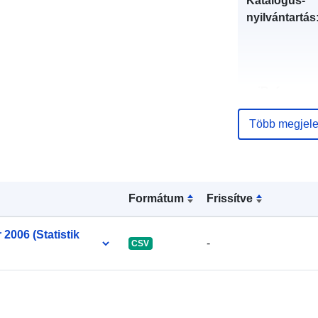
Katalógus-
nyilvántartás
uriRef:
Több megjele
Formátum
Frissítve
 2006 (Statistik
-
CSV