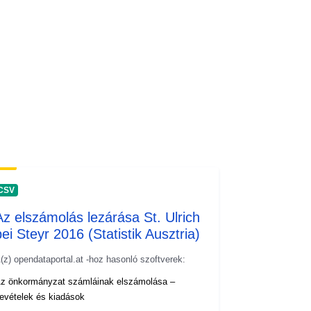
CSV
Az elszámolás lezárása St. Ulrich
bei Steyr 2016 (Statistik Ausztria)
(z) opendataportal.at -hoz hasonló szoftverek:
z önkormányzat számláinak elszámolása –
evételek és kiadások