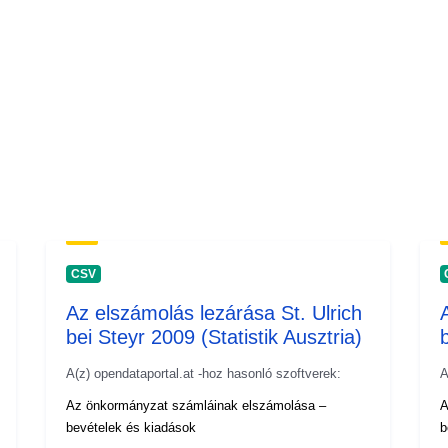
CSV
Az elszámolás lezárása St. Ulrich
bei Steyr 2009 (Statistik Ausztria)
A(z) opendataportal.at -hoz hasonló szoftverek:
A
Az önkormányzat számláinak elszámolása –
A
bevételek és kiadások
b