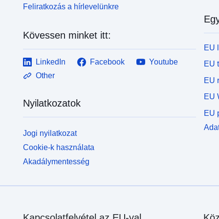
Feliratkozás a hírlevelünkre
Egy
Kövessen minket itt:
EU 
LinkedIn
Facebook
Youtube
EU 
Other
EU r
EU 
Nyilatkozatok
EU p
Adat
Jogi nyilatkozat
Cookie-k használata
Akadálymentesség
Kapcsolatfelvétel az EU-val
Köz