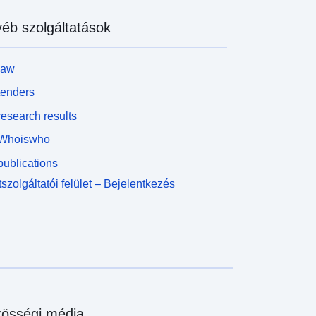
éb szolgáltatások
law
tenders
esearch results
Whoiswho
ublications
szolgáltatói felület – Bejelentkezés
össégi média