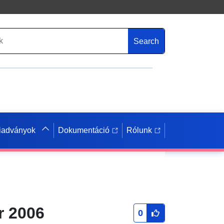
Search
iadványok
Dokumentáció
Rólunk
r 2006
0