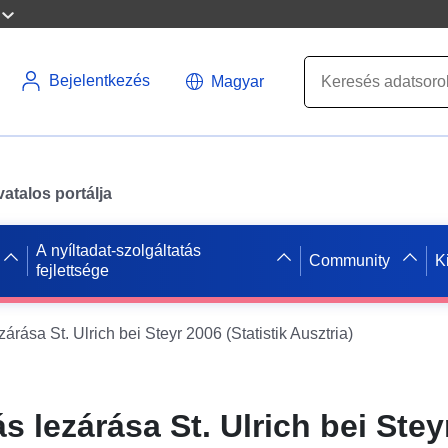
Bejelentkezés
Magyar
atalos portálja
A nyíltadat-szolgáltatás
Community
K
fejlettsége
árása St. Ulrich bei Steyr 2006 (Statistik Ausztria)
s lezárása St. Ulrich bei Stey