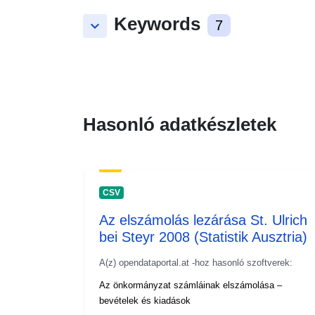
Keywords
keyboard_arrow_down
7
Hasonló adatkészletek
CSV
Az elszámolás lezárása St. Ulrich
bei Steyr 2008 (Statistik Ausztria)
A(z) opendataportal.at -hoz hasonló szoftverek:
Az önkormányzat számláinak elszámolása –
bevételek és kiadások