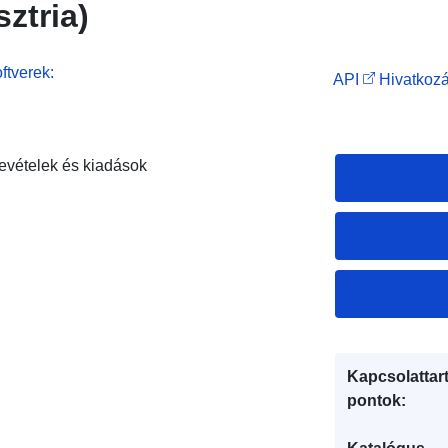
sztria)
ftverek:
API
Hivatkozá
evételek és kiadások
Kapcsolattart
pontok: