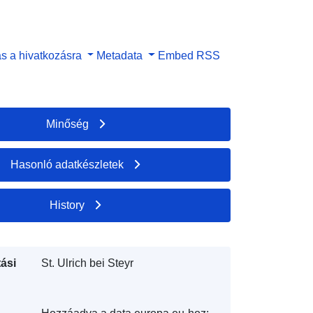
s a hivatkozásra
Metadata
Embed
RSS
Minőség
Hasonló adatkészletek
History
ási
St. Ulrich bei Steyr