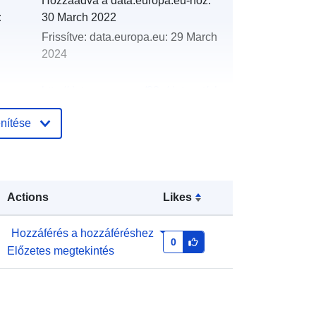
Hozzáadva a data.europa.eu-hoz:
:
30 March 2022
Frissítve: data.europa.eu:
29 March
2024
http://data.europa.eu/88u/dataset/oh
_rechnungsabschluss-st-ulrich-bei-
nítése
steyr-2006
Actions
Likes
Hozzáférés a hozzáféréshez
0
Előzetes megtekintés