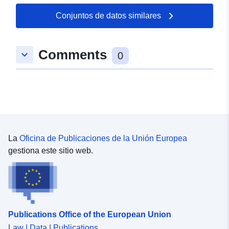
Conjuntos de datos similares
Comments
keyboard_arrow_down
0
La
Oficina de Publicaciones de la Unión Europea
gestiona este sitio web.
Publications Office of the European Union
Law | Data | Publications