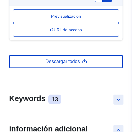
Previsualización
URL de acceso
Descargar todos
Keywords
13
keyboard_arrow_down
información adicional
keyboard_arrow_up