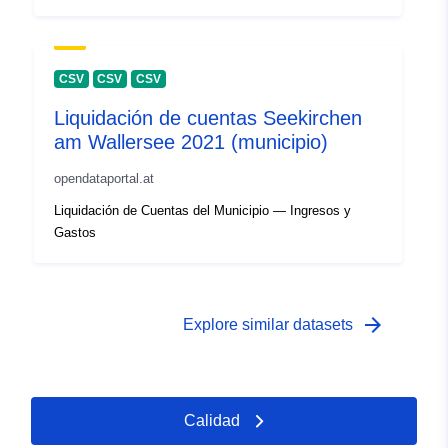
CSV
CSV
CSV
Liquidación de cuentas Seekirchen
am Wallersee 2021 (municipio)
opendataportal.at
Liquidación de Cuentas del Municipio — Ingresos y
Gastos
arrow_forward
Explore similar datasets
Calidad