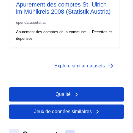
Apurement des comptes St. Ulrich
im Mühlkreis 2008 (Statistik Austria)
opendataportal.at
Apurement des comptes de la commune — Recettes et
dépenses
arrow_forward
Explore similar datasets
Qualité
Jeux de données similaires