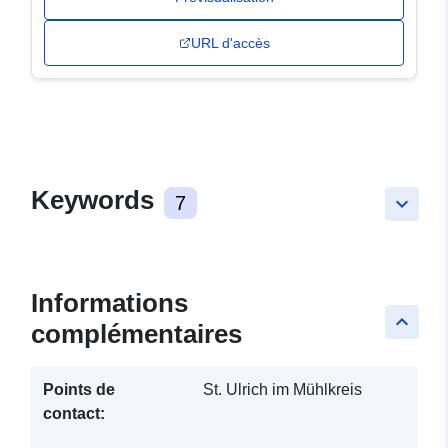
URL d'accès
Keywords
7
keyboard_arrow_down
Informations
keyboard_arrow_up
complémentaires
Points de
St. Ulrich im Mühlkreis
contact: