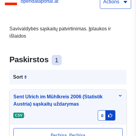
opendataportal.at
Actions
Savivaldybės sąskaitų patvirtinimas. Įplaukos ir
išlaidos
Paskirstos
1
Sort
Sent Ulrich im Mühlkreis 2006 (Statistik
Austria) sąskaitų uždarymas
-
CSV
0
Peržiūra. Peržiūra