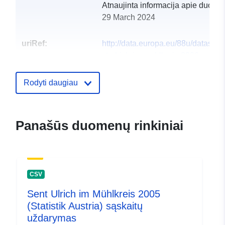
Atnaujinta informacija apie duome
29 March 2024
uriRef:
http://data.europa.eu/88u/dataset
st-ulrich-im-muhlkreis-2006
Rodyti daugiau
Panašūs duomenų rinkiniai
CSV
Sent Ulrich im Mühlkreis 2005
(Statistik Austria) sąskaitų
uždarymas