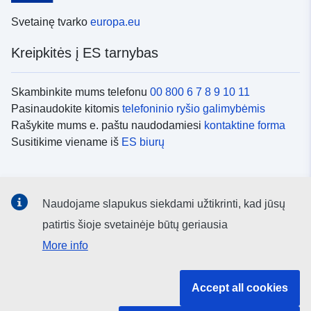
Svetainę tvarko
europa.eu
Kreipkitės į ES tarnybas
Skambinkite mums telefonu
00 800 6 7 8 9 10 11
Pasinaudokite kitomis
telefoninio ryšio galimybėmis
Rašykite mums e. paštu naudodamiesi
kontaktine forma
Susitikime viename iš
ES biurų
Socialiniai tinklai
Naudojame slapukus siekdami užtikrinti, kad jūsų
ES
socialinių tinklų kanalai
patirtis šioje svetainėje būtų geriausia
More info
ES institucijos ir įstaigos
Accept all cookies