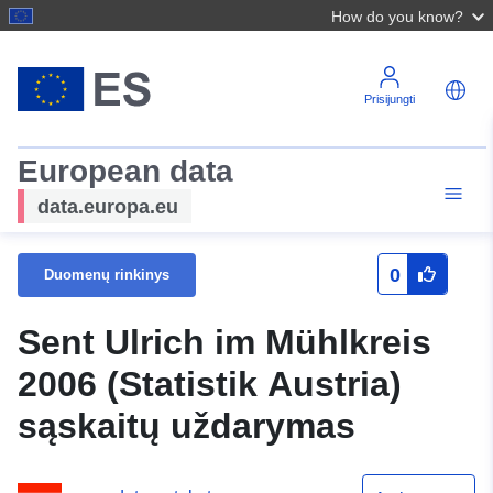
How do you know?
Prisijungti
European data
data.europa.eu
0
Duomenų rinkinys
Sent Ulrich im Mühlkreis
2006 (Statistik Austria)
sąskaitų uždarymas