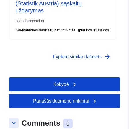
(Statistik Austria) sąskaitų
uždarymas
opendataportal.at
Savivaldybės sąskaitų patvirtinimas. Įplaukos ir išlaidos
arrow_forward
Explore similar datasets
Kokybė
Panašūs duomenų rinkiniai
Comments
keyboard_arrow_down
0