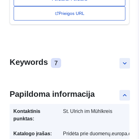
Prieigos URL
Keywords
7
keyboard_arrow_down
Papildoma informacija
keyboard_arrow_up
Kontaktinis
St. Ulrich im Mühlkreis
punktas:
Katalogo įrašas:
Pridėta prie duomenų.europa.eu: