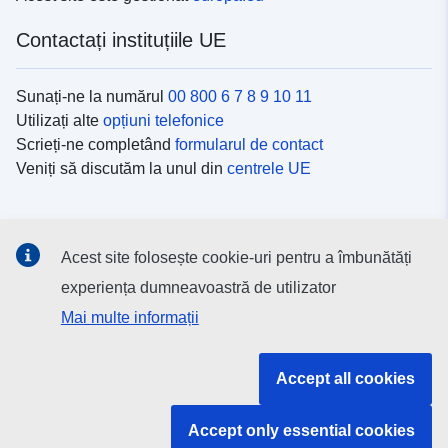
Contactați instituțiile UE
Sunați-ne la numărul
00 800 6 7 8 9 10 11
Utilizați alte
opțiuni telefonice
Scrieți-ne completând
formularul de contact
Veniți să discutăm la unul din
centrele UE
Platformele de comunicare socială
Acest site folosește cookie-uri pentru a îmbunătăți
Descoperiți canalele UE
pe rețelele sociale
experiența dumneavoastră de utilizator
Mai multe informații
Instituțiile și organismele UE
Accept all cookies
Găsiți o instituție/un organism UE
Accept only essential cookies