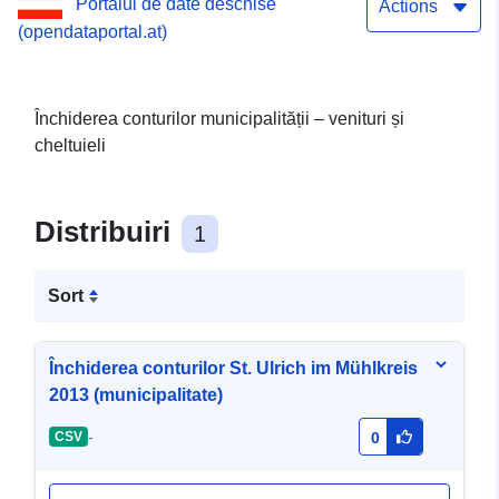
Portalul de date deschise
Actions
(opendataportal.at)
Închiderea conturilor municipalității – venituri și
cheltuieli
Distribuiri
1
Sort
Închiderea conturilor St. Ulrich im Mühlkreis
2013 (municipalitate)
-
CSV
0