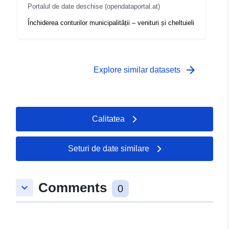
Portalul de date deschise (opendataportal.at)
Închiderea conturilor municipalității – venituri și cheltuieli
arrow_forward
Explore similar datasets
Calitatea
Seturi de date similare
Comments
keyboard_arrow_down
0