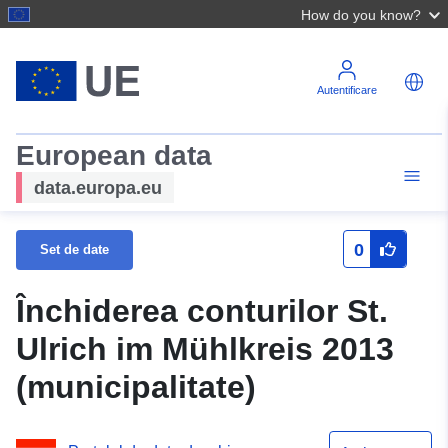
How do you know?
Autentificare
European data
data.europa.eu
0
Set de date
Închiderea conturilor St.
Ulrich im Mühlkreis 2013
(municipalitate)