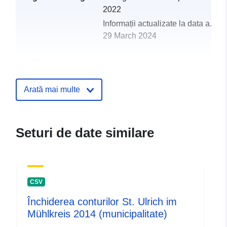
2022
Informații actualizate la data a.eur
29 March 2024
uriRef:
http://data.europa.eu/88u/dataset
st-ulrich-im-muhlkreis-2013-geme
Arată mai multe
Seturi de date similare
CSV
Închiderea conturilor St. Ulrich im
Mühlkreis 2014 (municipalitate)