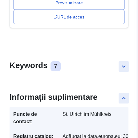
Previzualizare
URL de acces
Keywords
7
keyboard_arrow_down
Informații suplimentare
keyboard_arrow_up
Puncte de
St. Ulrich im Mühlkreis
contact:
Registru catalog:
Adăugat la data.europa.eu:
30 Ma