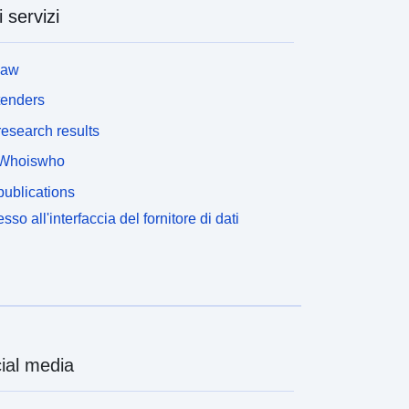
i servizi
law
tenders
esearch results
Whoiswho
ublications
sso all'interfaccia del fornitore di dati
ial media