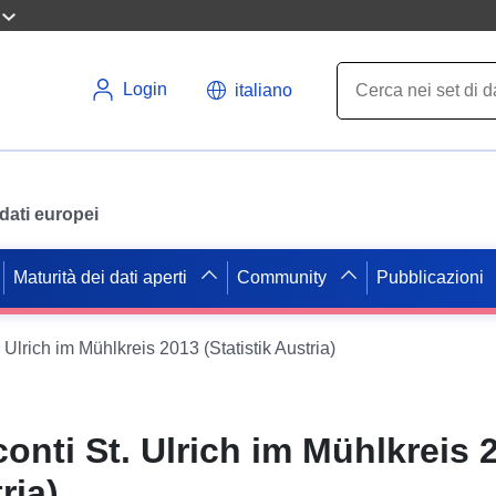
Login
italiano
i dati europei
Maturità dei dati aperti
Community
Pubblicazioni
 Ulrich im Mühlkreis 2013 (Statistik Austria)
onti St. Ulrich im Mühlkreis 
ria)