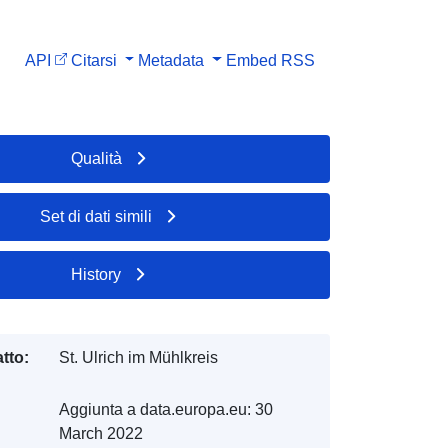
API
Citarsi
Metadata
Embed
RSS
Qualità
Set di dati simili
History
tto:
St. Ulrich im Mühlkreis
Aggiunta a data.europa.eu:
30
March 2022