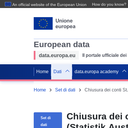
How do you know?
An official website of the European Union
European data
data.europa.eu
Il portale ufficiale de
Home
Dati
data.europa academy
Home
Set di dati
Chiusura dei conti St.
Chiusura dei c
Set di
(Statistik Aust
dati