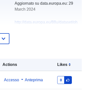
Aggiornato su data.europa.eu:
29
March 2024
http://data.europa.eu/88u/dataset/oh
_rechnungsabschluss-st-ulrich-im-
muhlkreis-2013
Actions
Likes
Accesso
Anteprima
0