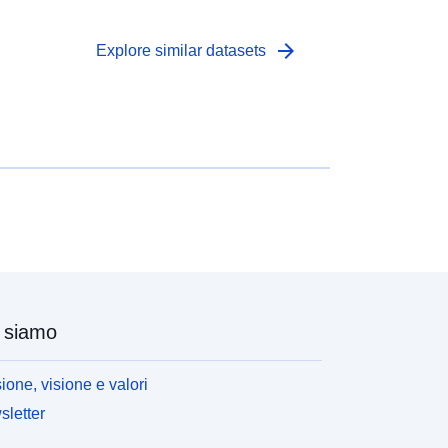
arrow_forward
Explore similar datasets
 siamo
ione, visione e valori
letter