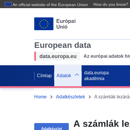
How do you know?
An official website of the European Union
European data
data.europa.eu
Az európai adatok hiv
data.europa
Címlap
Adatok
akadémia
Home
Adatkészletek
A számlák lezárás
A számlák lez
Adatkészlet