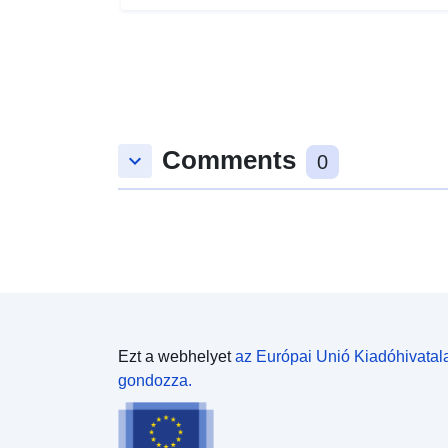
Comments
keyboard_arrow_down
0
Ezt a webhelyet
az Európai Unió Kiadóhivatal
gondozza.