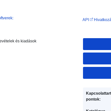
ftverek:
API
Hivatkozá
evételek és kiadások
Kapcsolattart
pontok: