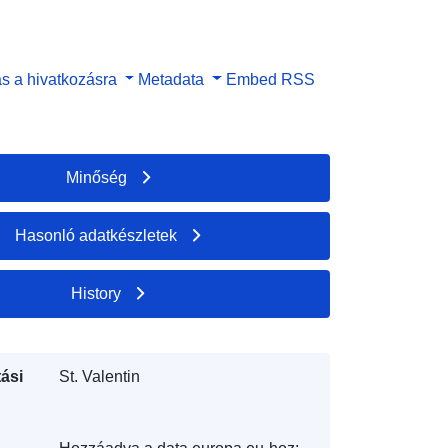
s a hivatkozásra
Metadata
Embed
RSS
Minőség
Hasonló adatkészletek
History
ási
St. Valentin