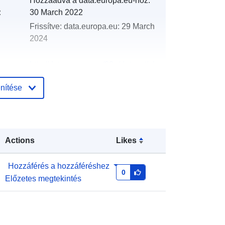
Hozzáadva a data.europa.eu-hoz:
:
30 March 2022
Frissítve: data.europa.eu:
29 March
2024
http://data.europa.eu/88u/dataset/oh
_rechnungsabschluss-st-valentin-
nítése
2003-statistik-austria
Actions
Likes
Hozzáférés a hozzáféréshez
0
Előzetes megtekintés