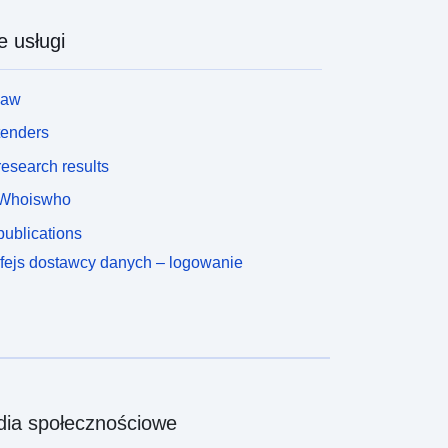
e usługi
law
tenders
esearch results
Whoiswho
ublications
rfejs dostawcy danych – logowanie
ia społecznościowe