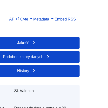
API
Cyte
Metadata
Embed
RSS
Jakość
Podobne zbiory danych
History
St. Valentin