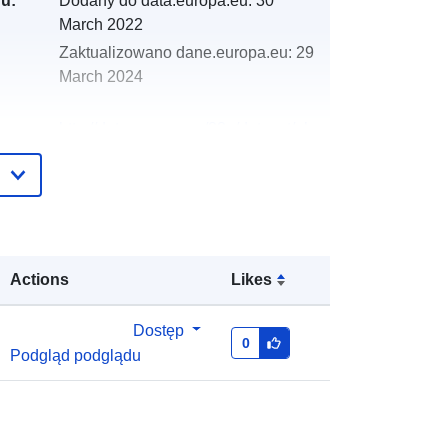
gu:
Dodany do data.europa.eu:
30
March 2022
Zaktualizowano dane.europa.eu:
29
March 2024
http://data.europa.eu/88u/dataset/oh
_rechnungsabschluss-st-valentin-
2007-statistik-austria
Actions
Likes
Dostęp
0
Podgląd podglądu