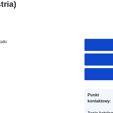
tria)
atki
Punkt
kontaktowy: