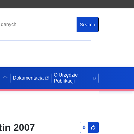
Search
O Urzędzie
Dokumentacja
Publikacji
tin 2007
0