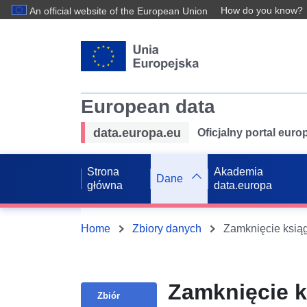
How do you know?
An official website of the European Union
European data
data.europa.eu
Oficjalny portal eur
Strona
Akademia
Dane
główna
data.europa
Home
Zbiory danych
Zamknięcie ksiąg 
Zamknięcie k
Zbiór