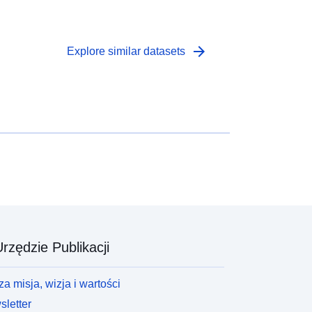
arrow_forward
Explore similar datasets
rzędzie Publikacji
a misja, wizja i wartości
letter