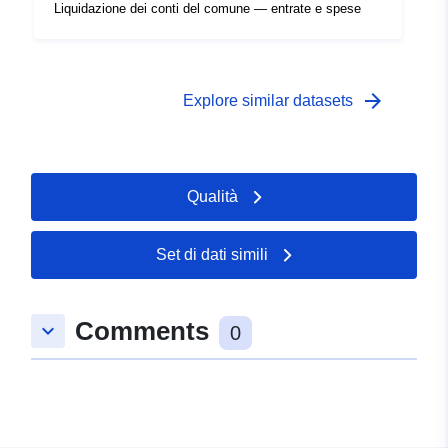
Liquidazione dei conti del comune — entrate e spese
arrow_forward
Explore similar datasets
Qualità
Set di dati simili
Comments
keyboard_arrow_down
0