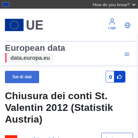
How do you know?
Login
European data
data.europa.eu
0
Set di dati
Chiusura dei conti St.
Valentin 2012 (Statistik
Austria)