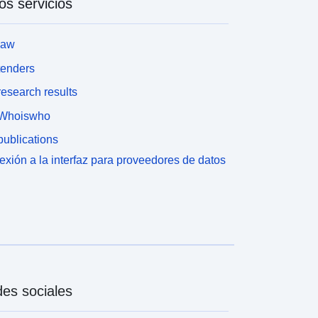
os servicios
law
tenders
esearch results
Whoiswho
ublications
xión a la interfaz para proveedores de datos
es sociales