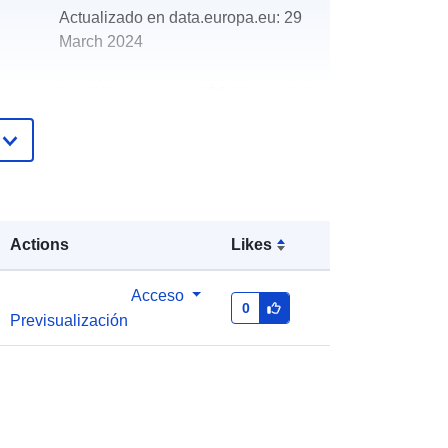
Actualizado en data.europa.eu:
29
March 2024
http://data.europa.eu/88u/dataset/oh
_rechnungsabschluss-stinatz-2016
Actions
Likes
Acceso
0
Previsualización