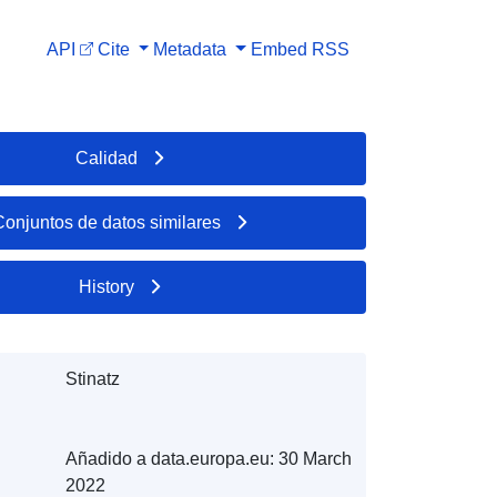
API
Cite
Metadata
Embed
RSS
Calidad
Conjuntos de datos similares
History
Stinatz
Añadido a data.europa.eu:
30 March
2022