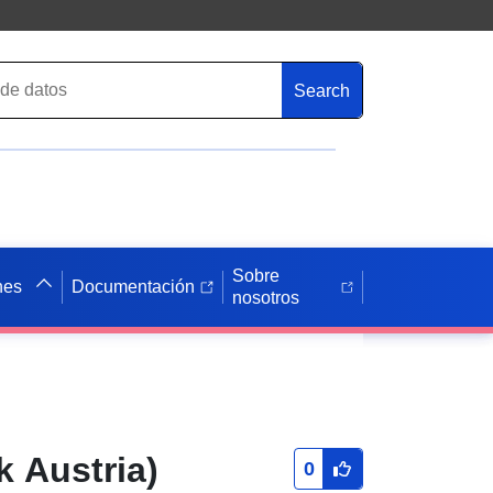
Search
Sobre
nes
Documentación
nosotros
k Austria)
0