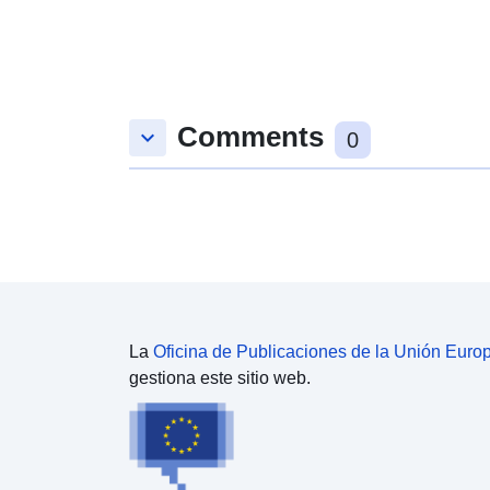
Comments
keyboard_arrow_down
0
La
Oficina de Publicaciones de la Unión Euro
gestiona este sitio web.