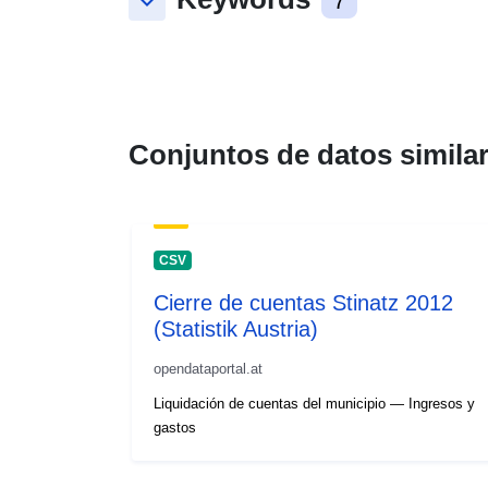
keyboard_arrow_down
7
Conjuntos de datos simila
CSV
Cierre de cuentas Stinatz 2012
(Statistik Austria)
opendataportal.at
Liquidación de cuentas del municipio — Ingresos y
gastos