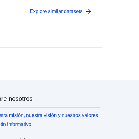
arrow_forward
Explore similar datasets
re nosotros
tra misión, nuestra visión y nuestros valores
tín informativo