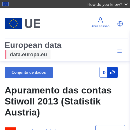
How do you know?
Abrir sessão
European data
data.europa.eu
0
Conjunto de dados
Apuramento das contas
Stiwoll 2013 (Statistik
Austria)