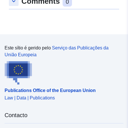
Comments
keyboard_arrow_down
0
Este sítio é gerido pelo
Serviço das Publicações da
União Europeia
Publications Office of the European Union
Law | Data | Publications
Contacto