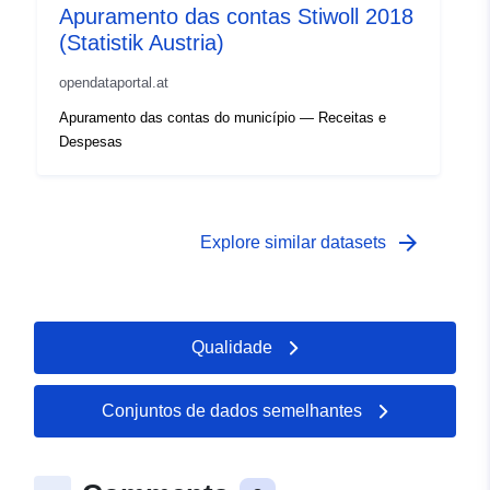
Apuramento das contas Stiwoll 2018
(Statistik Austria)
opendataportal.at
Apuramento das contas do município — Receitas e
Despesas
arrow_forward
Explore similar datasets
Qualidade
Conjuntos de dados semelhantes