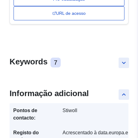
URL de acesso
Keywords
7
keyboard_arrow_down
Informação adicional
keyboard_arrow_up
Pontos de
Stiwoll
contacto:
Registo do
Acrescentado à data.europa.eu: