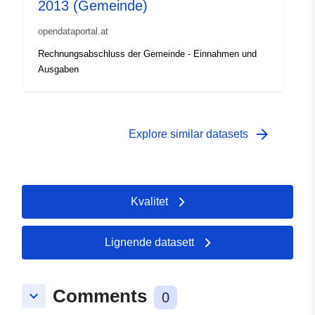
2013 (Gemeinde)
opendataportal.at
Rechnungsabschluss der Gemeinde - Einnahmen und
Ausgaben
arrow_forward
Explore similar datasets
Kvalitet
Lignende datasett
Comments
keyboard_arrow_down
0