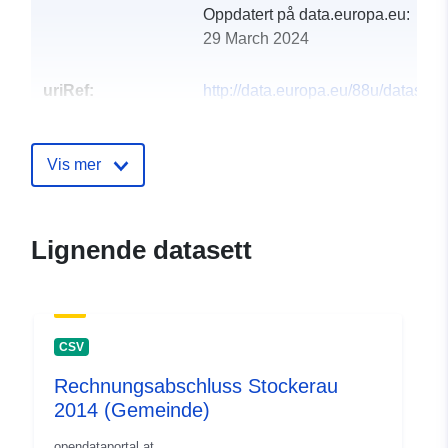
Oppdatert på data.europa.eu:
29 March 2024
uriRef:
http://data.europa.eu/88u/dataset
stockerau-2018-gemeinde
Vis mer
Lignende datasett
CSV
Rechnungsabschluss Stockerau
2014 (Gemeinde)
opendataportal.at