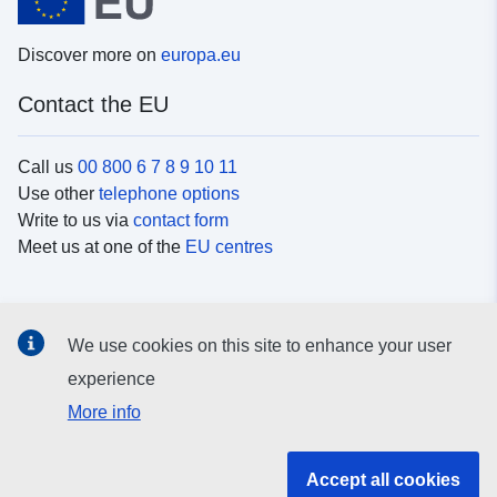
Discover more on
europa.eu
Contact the EU
Call us
00 800 6 7 8 9 10 11
Use other
telephone options
Write to us via
contact form
Meet us at one of the
EU centres
Social media
We use cookies on this site to enhance your user
Search for EU
social media channels
experience
More info
EU institutions and bodies
Accept all cookies