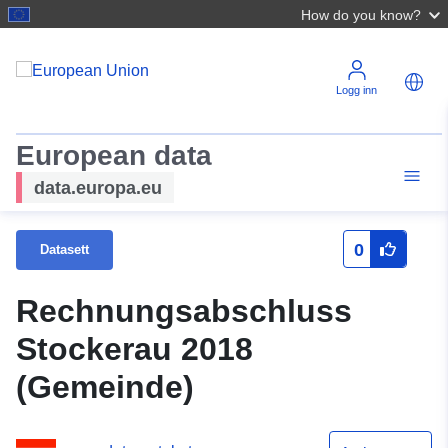
How do you know?
Logg inn
European data
data.europa.eu
0
Datasett
Rechnungsabschluss
Stockerau 2018
(Gemeinde)