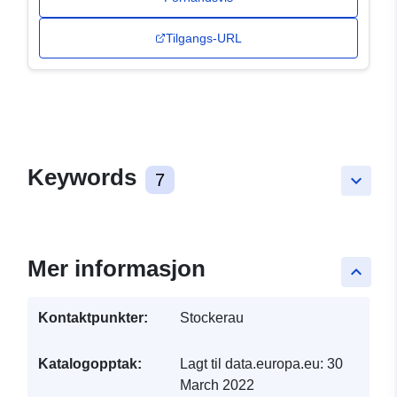
Tilgangs-URL
Keywords
7
keyboard_arrow_down
Mer informasjon
keyboard_arrow_up
Kontaktpunkter:
Stockerau
Katalogopptak:
Lagt til data.europa.eu:
30
March 2022