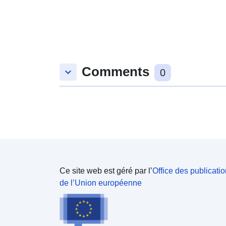
Comments
keyboard_arrow_down
0
Ce site web est géré par l’
Office des publicati
de l’Union européenne