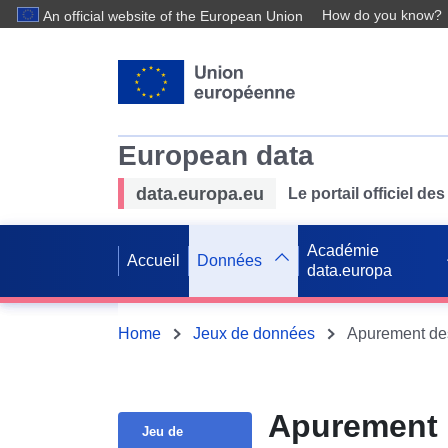
How do you know?
An official website of the European Union
European data
data.europa.eu
Le portail officiel 
Académie
Accueil
Données
data.europa
Home
Jeux de données
Apurement des
Apurement d
Jeu de