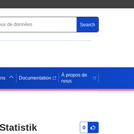
Search
À propos de
ons
Documentation
nous
tatistik
0