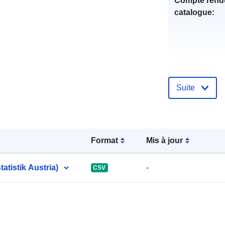
Compte rend
catalogue:
uriRef:
Suite
Format
Mis à jour
tistik Austria)
-
CSV