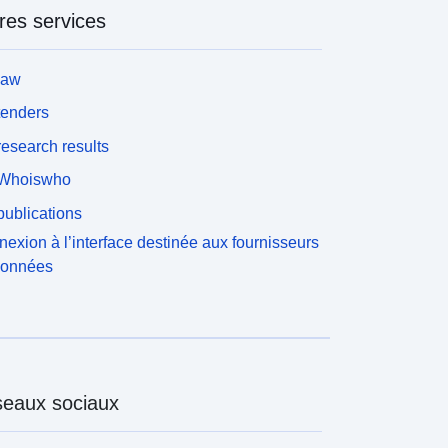
res services
law
tenders
esearch results
Whoiswho
ublications
exion à l’interface destinée aux fournisseurs
données
eaux sociaux