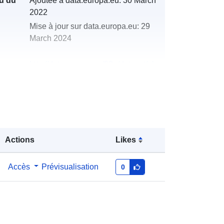
u du
Ajoutée à data.europa.eu:
30 March
2022
Mise à jour sur data.europa.eu:
29
March 2024
http://data.europa.eu/88u/dataset/oh
_rechnungsabschluss-stoob-2014
Actions
Likes
Accès
Prévisualisation
0