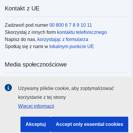
Kontakt z UE
Zadzwoń pod numer
00 800 6 7 8 9 10 11
Skorzystaj z innych form
kontaktu telefonicznego
Napisz do nas,
korzystając z formularza
Spotkaj się z nami w
lokalnym punkcie UE
Media społecznościowe
Obserwuj UE w
mediach społecznościowych
Używamy plików cookie, aby zoptymalizować
korzystanie z tej strony
Instytucje i organy UE
Więcej informacji
Wyszukiwanie instytucji i organów UE
Akceptuj
Accept only essential cookies