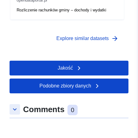
opendataportal.pl
Rozliczenie rachunków gminy – dochody i wydatki
arrow_forward
Explore similar datasets
Jakość
Podobne zbiory danych
Comments
keyboard_arrow_down
0