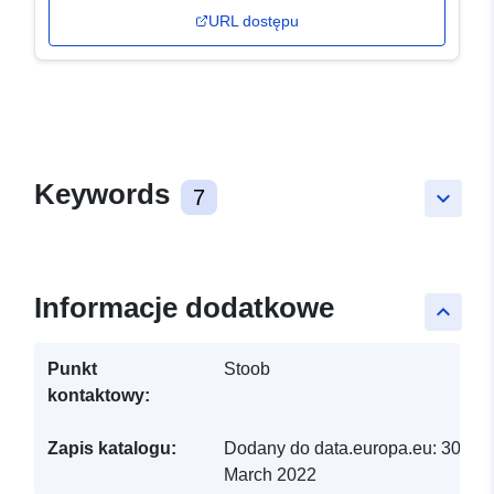
URL dostępu
Keywords
7
keyboard_arrow_down
Informacje dodatkowe
keyboard_arrow_up
Punkt
Stoob
kontaktowy:
Zapis katalogu:
Dodany do data.europa.eu:
30
March 2022