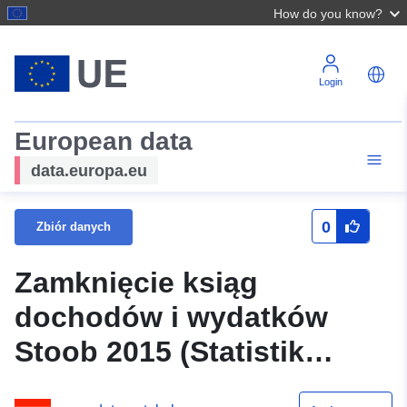
How do you know?
Login
European data
data.europa.eu
0
Zbiór danych
Zamknięcie ksiąg
dochodów i wydatków
Stoob 2015 (Statistik
Austria)