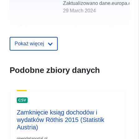
Zaktualizowano dane.europa.eu:
29 March 2024
uriRef:
http://data.europa.eu/88u/dataset
stoob-2015
Pokaż więcej
Podobne zbiory danych
CSV
Zamknięcie ksiąg dochodów i
wydatków Röthis 2015 (Statistik
Austria)
opendataportal.pl