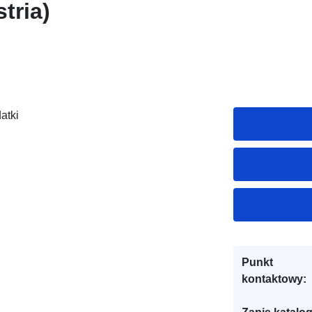
stria)
atki
Punkt
kontaktowy: