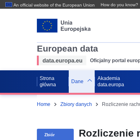
How do you know?
An official website of the European Union
European data
data.europa.eu
Oficjalny portal eur
Strona
Akademia
Dane
główna
data.europa
Home
Zbiory danych
Rozliczenie rachu
Rozliczenie 
Zbiór