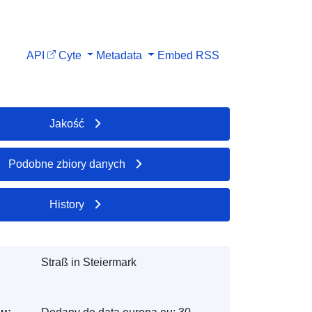
API
Cyte
Metadata
Embed
RSS
Jakość
Podobne zbiory danych
History
Straß in Steiermark