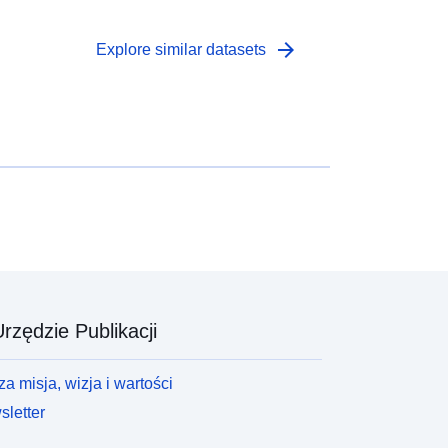
arrow_forward
Explore similar datasets
rzędzie Publikacji
a misja, wizja i wartości
letter