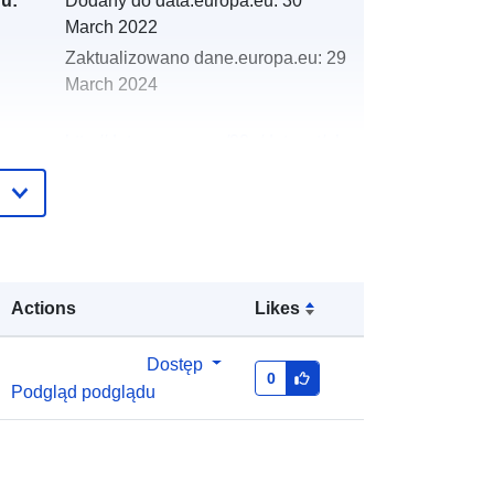
gu:
Dodany do data.europa.eu:
30
March 2022
Zaktualizowano dane.europa.eu:
29
March 2024
http://data.europa.eu/88u/dataset/oh
_rechnungsabschluss-strass-in-
steiermark-2004-statistik-austria
Actions
Likes
Dostęp
0
Podgląd podglądu