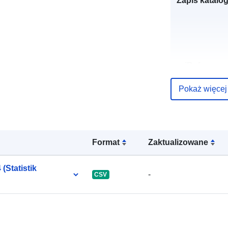
Zapis katalo
uriRef:
Pokaż więcej
Format
Zaktualizowane
(Statistik
-
CSV