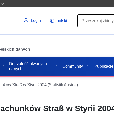
Login
polski
opejskich danych
Dojrzałość otwartych
Community
Publikacje
danych
nków Straß w Styrii 2004 (Statistik Austria)
rachunków Straß w Styrii 200