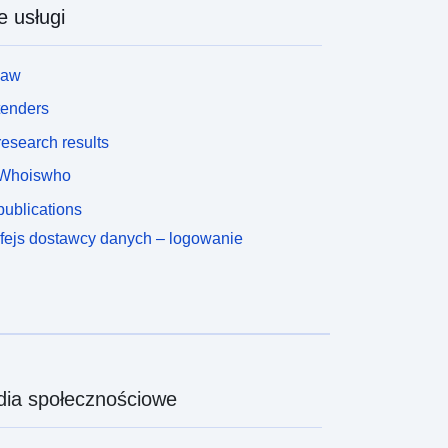
e usługi
law
tenders
esearch results
Whoiswho
ublications
rfejs dostawcy danych – logowanie
ia społecznościowe