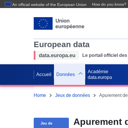
How do you know?
An official website of the European Union
European data
data.europa.eu
Le portail officiel 
Académie
Accueil
Données
data.europa
Home
Jeux de données
Apurement des 
Apurement d
Jeu de