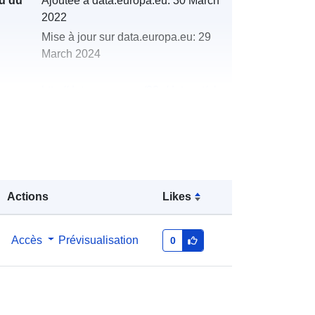
u du
Ajoutée à data.europa.eu:
30 March
2022
Mise à jour sur data.europa.eu:
29
March 2024
http://data.europa.eu/88u/dataset/oh
_rechnungsabschluss-strass-in-
steiermark-2008-statistik-austria
Actions
Likes
Accès
Prévisualisation
0