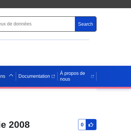
Search
À propos de
ons
Documentation
nous
ie 2008
0