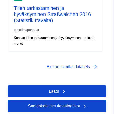
Tilien tarkastaminen ja
hyväksyminen Straßwalchen 2016
(Statistik Itävalta)
opendataportal.at
Kunnan tilien tarkastaminen ja hyväksyminen – tulot ja
menot
arrow_forward
Explore similar datasets
Laatu
Samankaltaiset tietoaineistot