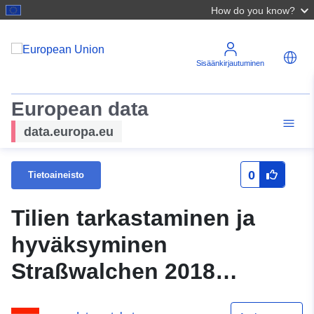
How do you know?
Sisäänkirjautuminen
European data
data.europa.eu
0
Tietoaineisto
Tilien tarkastaminen ja
hyväksyminen
Straßwalchen 2018
(Statistik Itävalta)