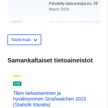
Päivitetty data.europa.eu:
29
March 2024
uriRef:
http://data.europa.eu/88u/dataset
strasswalchen-2018-statistik-austr
Näytä lisää
Samankaltaiset tietoaineistot
CSV
Tilien tarkastaminen ja
hyväksyminen Straßwalchen 2015
(Statistik Itävalta)