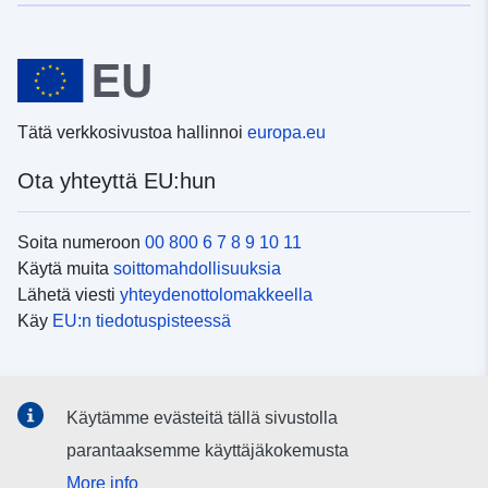
Tätä verkkosivustoa hallinnoi
europa.eu
Ota yhteyttä EU:hun
Soita numeroon
00 800 6 7 8 9 10 11
Käytä muita
soittomahdollisuuksia
Lähetä viesti
yhteydenottolomakkeella
Käy
EU:n tiedotuspisteessä
Sosiaalinen media
Käytämme evästeitä tällä sivustolla
EU
sosiaalisessa mediassa
parantaaksemme käyttäjäkokemusta
More info