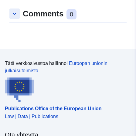
Comments
keyboard_arrow_down
0
Tätä verkkosivustoa hallinnoi
Euroopan unionin
julkaisutoimisto
Publications Office of the European Union
Law | Data | Publications
Ota yhteyttä