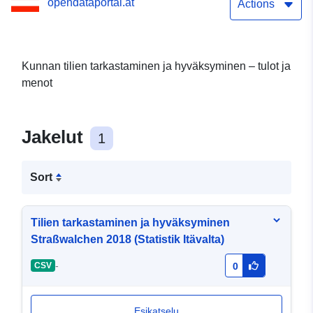
opendataportal.at
Actions
Kunnan tilien tarkastaminen ja hyväksyminen – tulot ja
menot
Jakelut
1
Sort
Tilien tarkastaminen ja hyväksyminen
Straßwalchen 2018 (Statistik Itävalta)
-
CSV
0
Esikatselu