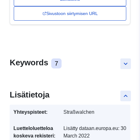
Sivustoon siirtymisen URL
Keywords
7
keyboard_arrow_down
Lisätietoja
keyboard_arrow_up
Yhteyspisteet:
Straßwalchen
Luetteloluetteloa
Lisätty dataan.europa.eu:
30
koskeva rekisteri:
March 2022