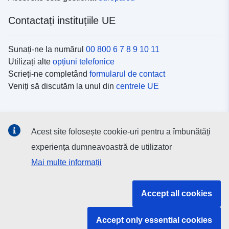
Contactați instituțiile UE
Sunați-ne la numărul
00 800 6 7 8 9 10 11
Utilizați alte
opțiuni telefonice
Scrieți-ne completând
formularul de contact
Veniți să discutăm la unul din
centrele UE
Platformele de comunicare socială
Acest site folosește cookie-uri pentru a îmbunătăți
Descoperiți canalele UE
pe rețelele sociale
experiența dumneavoastră de utilizator
Mai multe informații
Instituțiile și organismele UE
Accept all cookies
Găsiți o instituție/un organism UE
Accept only essential cookies