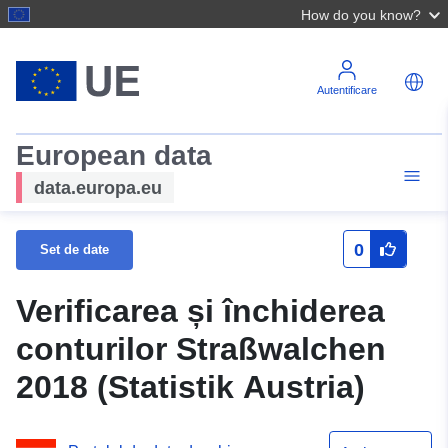
How do you know?
Autentificare
European data
data.europa.eu
0
Set de date
Verificarea și închiderea
conturilor Straßwalchen
2018 (Statistik Austria)