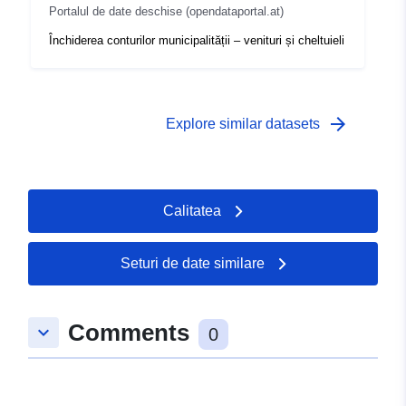
Portalul de date deschise (opendataportal.at)
Închiderea conturilor municipalității – venituri și cheltuieli
arrow_forward
Explore similar datasets
Calitatea
Seturi de date similare
Comments
keyboard_arrow_down
0