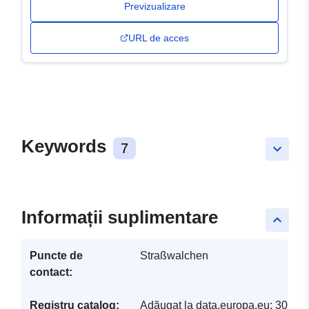
Previzualizare
URL de acces
Keywords
7
keyboard_arrow_down
Informații suplimentare
keyboard_arrow_up
Puncte de
Straßwalchen
contact:
Registru catalog:
Adăugat la data.europa.eu:
30 Ma