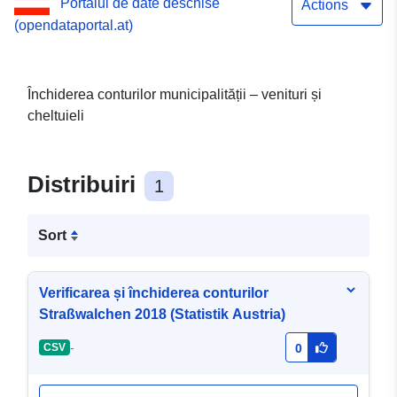
Portalul de date deschise
Actions
(opendataportal.at)
Închiderea conturilor municipalității – venituri și
cheltuieli
Distribuiri
1
Sort
Verificarea și închiderea conturilor
Straßwalchen 2018 (Statistik Austria)
-
CSV
0