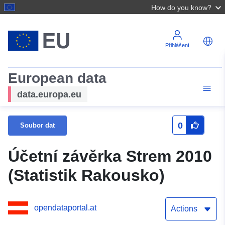
How do you know?
Přihlášení
European data
data.europa.eu
0
Soubor dat
Účetní závěrka Strem 2010
(Statistik Rakousko)
opendataportal.at
Actions