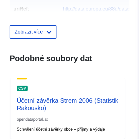
uriRef:
http://data.europa.eu/88u/dataset
strem-2010
Zobrazit více
Podobné soubory dat
CSV
Účetní závěrka Strem 2006 (Statistik
Rakousko)
opendataportal.at
Schválení účetní závěrky obce – příjmy a výdaje