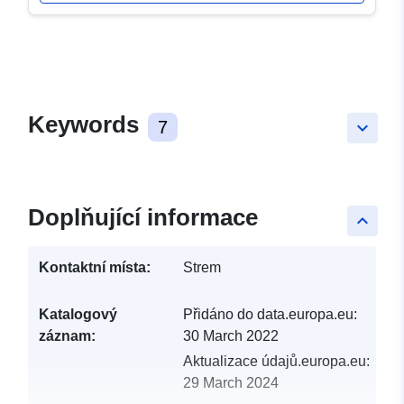
Keywords
7
keyboard_arrow_down
Doplňující informace
keyboard_arrow_up
Kontaktní místa:
Strem
Katalogový
Přidáno do data.europa.eu:
záznam:
30 March 2022
Aktualizace údajů.europa.eu:
29 March 2024