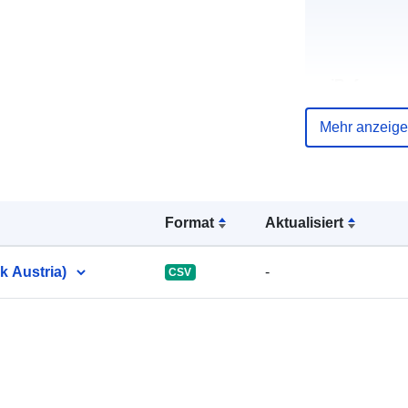
uriRef:
Mehr anzeig
Format
Aktualisiert
k Austria)
-
CSV