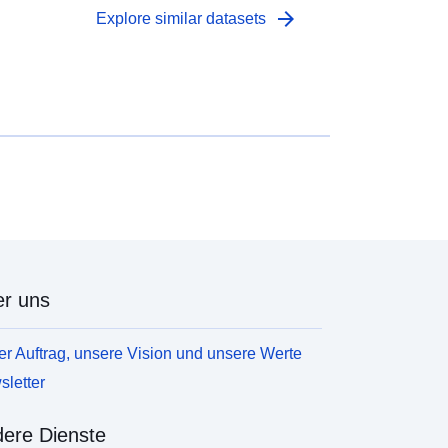
arrow_forward
Explore similar datasets
r uns
r Auftrag, unsere Vision und unsere Werte
letter
ere Dienste