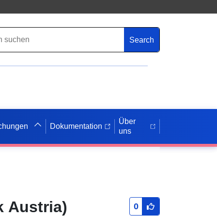
Search
Über
ichungen
Dokumentation
uns
 Austria)
0