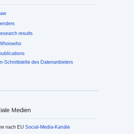
law
tenders
esearch results
Whoiswho
ublications
n-Schnittstelle des Datenanbieters
iale Medien
he nach EU
Social-Media-Kanäle