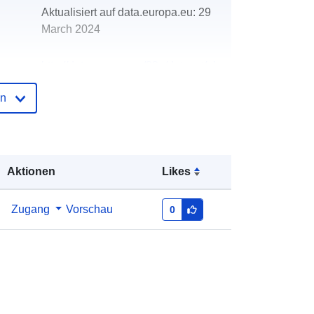
Aktualisiert auf data.europa.eu:
29
March 2024
http://data.europa.eu/88u/dataset/oh
_rechnungsabschluss-strem-2015
en
Aktionen
Likes
Zugang
Vorschau
0