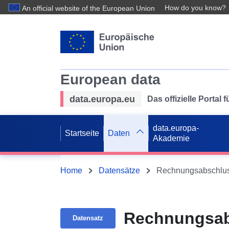
How do you know?
An official website of the European Union
European data
data.europa.eu
Das offizielle Portal
data.europa-
Startseite
Daten
Akademie
Home
Datensätze
Rechnungsabschluss 
Rechnungsabs
Datensatz