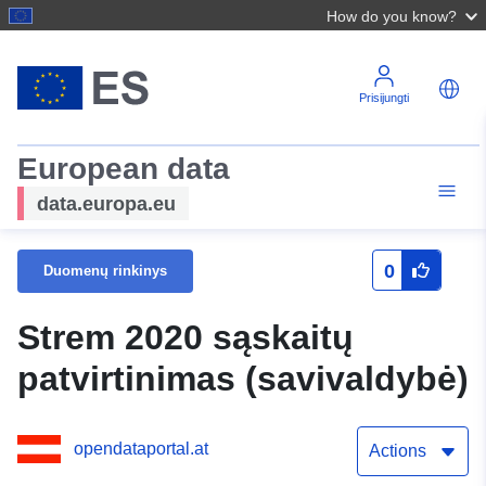
How do you know?
Prisijungti
European data
data.europa.eu
0
Duomenų rinkinys
Strem 2020 sąskaitų
patvirtinimas (savivaldybė)
opendataportal.at
Actions