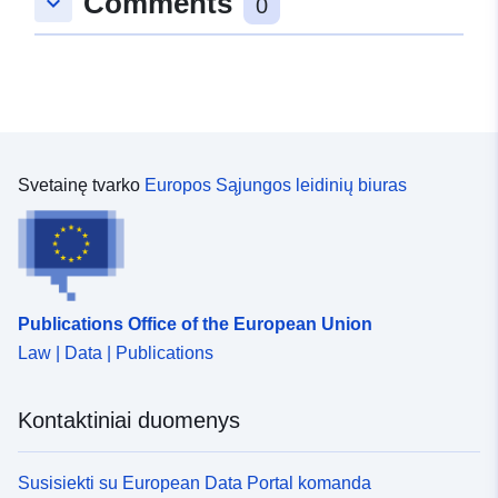
Comments
keyboard_arrow_down
0
Svetainę tvarko
Europos Sąjungos leidinių biuras
Publications Office of the European Union
Law | Data | Publications
Kontaktiniai duomenys
Susisiekti su European Data Portal komanda