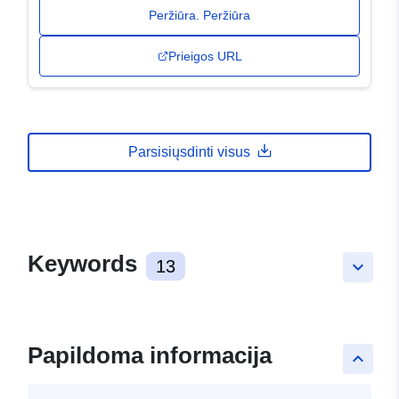
Peržiūra. Peržiūra
Prieigos URL
Parsisiųsdinti visus
Keywords
13
keyboard_arrow_down
Papildoma informacija
keyboard_arrow_up