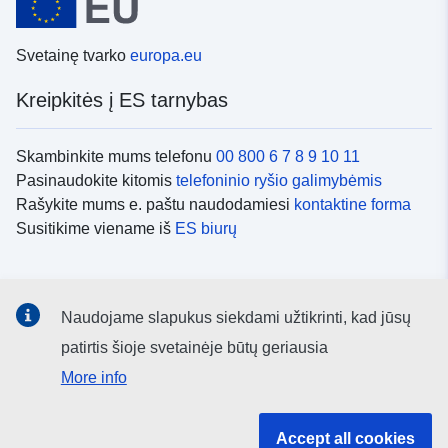
Svetainę tvarko
europa.eu
Kreipkitės į ES tarnybas
Skambinkite mums telefonu
00 800 6 7 8 9 10 11
Pasinaudokite kitomis
telefoninio ryšio galimybėmis
Rašykite mums e. paštu naudodamiesi
kontaktine forma
Susitikime viename iš
ES biurų
Socialiniai tinklai
Naudojame slapukus siekdami užtikrinti, kad jūsų
ES
socialinių tinklų kanalai
patirtis šioje svetainėje būtų geriausia
More info
ES institucijos ir įstaigos
Accept all cookies