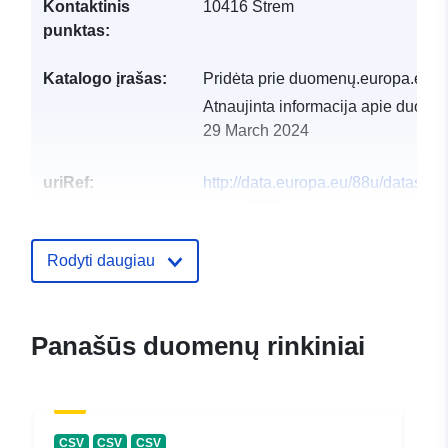
Kontaktinis
10416 Strem
punktas:
Katalogo įrašas:
Pridėta prie duomenų.europa.eu:
Atnaujinta informacija apie duome
29 March 2024
uriRef:
http://data.europa.eu/88u/dataset
strem-2020-gemeinde
Rodyti daugiau
Panašūs duomenų rinkiniai
CSV
CSV
CSV