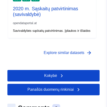
2020 m. Sąskaitų patvirtinimas
(savivaldybė)
opendataportal.at
Savivaldybės sąskaitų patvirtinimas. Įplaukos ir išlaidos
arrow_forward
Explore similar datasets
Kokybė
Panašūs duomenų rinkiniai