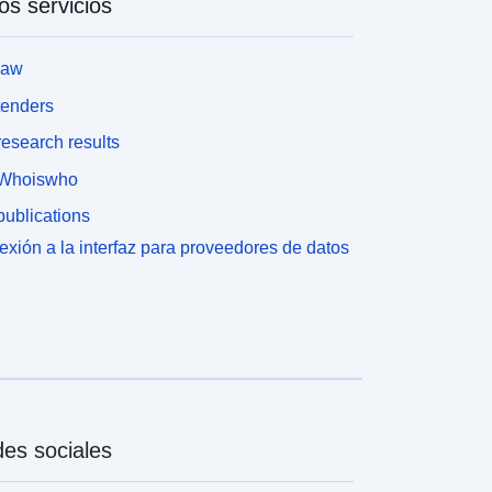
os servicios
law
tenders
esearch results
Whoiswho
ublications
xión a la interfaz para proveedores de datos
es sociales