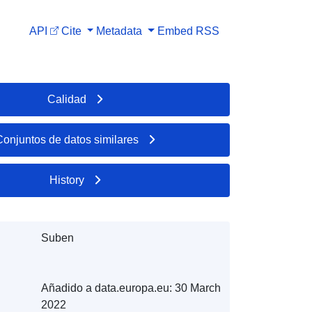
API
Cite
Metadata
Embed
RSS
Calidad
Conjuntos de datos similares
History
Suben
Añadido a data.europa.eu:
30 March
2022