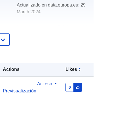
Actualizado en data.europa.eu:
29
March 2024
http://data.europa.eu/88u/dataset/oh
_rechnungsabschluss-suben-2013-
gemeinde
Actions
Likes
Acceso
0
Previsualización