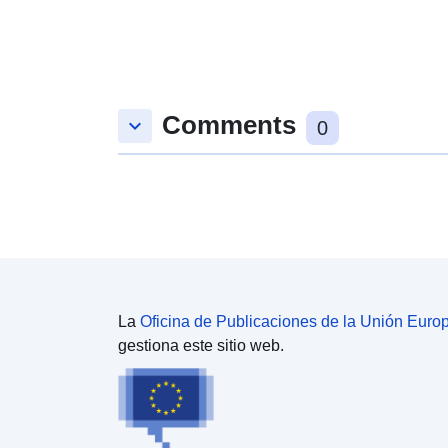
Comments
keyboard_arrow_down
0
La
Oficina de Publicaciones de la Unión Euro
gestiona este sitio web.