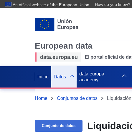
How do you know?
An official website of the European Union
European data
data.europa.eu
El portal oficial de 
data.europa
Inicio
Datos
academy
Home
Conjuntos de datos
Liquidación
Liquidaci
Conjunto de datos