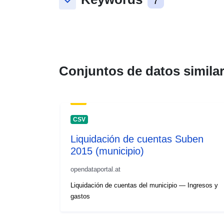
keyboard_arrow_down
7
Conjuntos de datos simila
CSV
Liquidación de cuentas Suben
2015 (municipio)
opendataportal.at
Liquidación de cuentas del municipio — Ingresos y
gastos