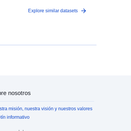
arrow_forward
Explore similar datasets
re nosotros
tra misión, nuestra visión y nuestros valores
tín informativo