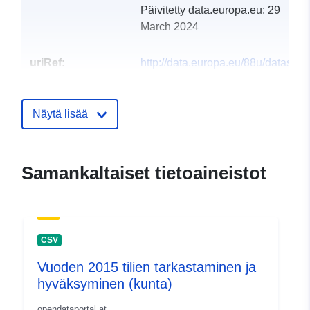
Päivitetty data.europa.eu:
29
March 2024
uriRef:
http://data.europa.eu/88u/dataset
sulz-2019-gemeinde
Näytä lisää
Samankaltaiset tietoaineistot
CSV
Vuoden 2015 tilien tarkastaminen ja
hyväksyminen (kunta)
opendataportal.at