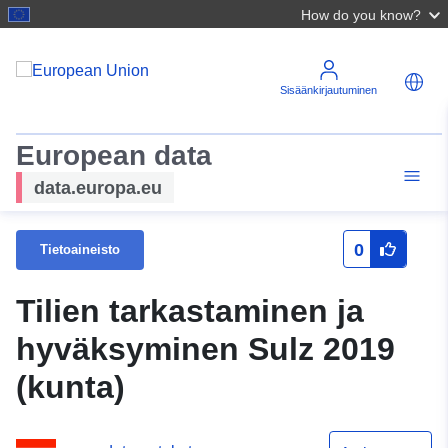
How do you know?
Sisäänkirjautuminen
European data
data.europa.eu
0
Tietoaineisto
Tilien tarkastaminen ja
hyväksyminen Sulz 2019
(kunta)