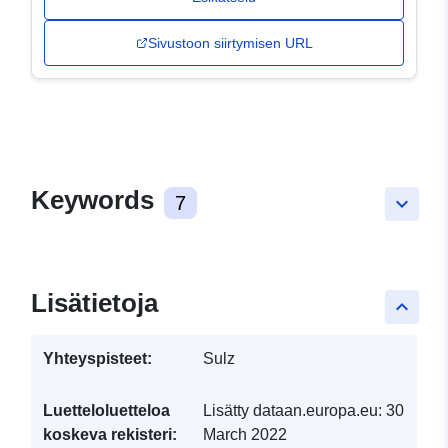
Sivustoon siirtymisen URL
Keywords
7
keyboard_arrow_down
Lisätietoja
keyboard_arrow_up
Yhteyspisteet:
Sulz
Luetteloluetteloa
Lisätty dataan.europa.eu:
30
koskeva rekisteri:
March 2022