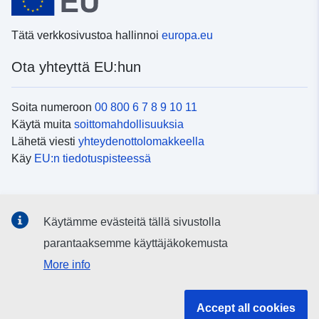
Tätä verkkosivustoa hallinnoi
europa.eu
Ota yhteyttä EU:hun
Soita numeroon
00 800 6 7 8 9 10 11
Käytä muita
soittomahdollisuuksia
Lähetä viesti
yhteydenottolomakkeella
Käy
EU:n tiedotuspisteessä
Sosiaalinen media
Käytämme evästeitä tällä sivustolla
EU
sosiaalisessa mediassa
parantaaksemme käyttäjäkokemusta
More info
EU:n toimielimet ja muut elimet
Accept all cookies