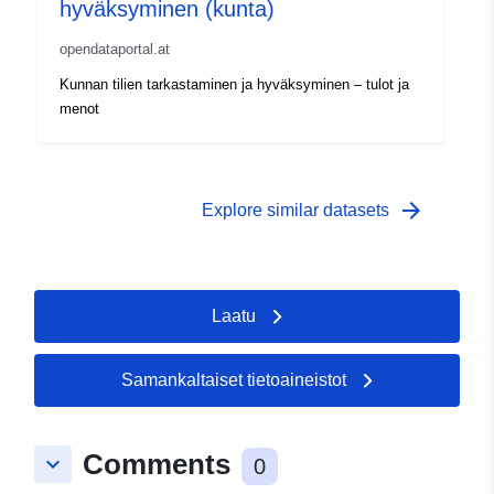
hyväksyminen (kunta)
opendataportal.at
Kunnan tilien tarkastaminen ja hyväksyminen – tulot ja
menot
arrow_forward
Explore similar datasets
Laatu
Samankaltaiset tietoaineistot
Comments
keyboard_arrow_down
0