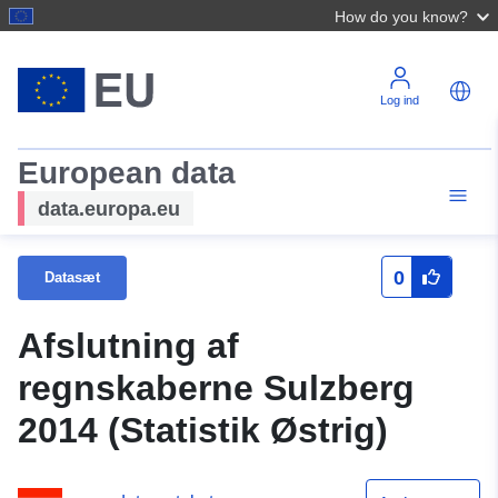
How do you know?
Log ind
European data
data.europa.eu
0
Datasæt
Afslutning af
regnskaberne Sulzberg
2014 (Statistik Østrig)