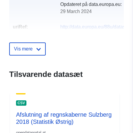
Opdateret på data.europa.eu:
29 March 2024
uriRef:
http://data.europa.eu/88u/dataset
sulzberg-2014-statistik-austria
Vis mere
Tilsvarende datasæt
CSV
Afslutning af regnskaberne Sulzberg
2018 (Statistik Østrig)
opendataportal.at