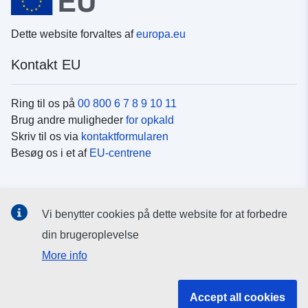
Dette website forvaltes af
europa.eu
Kontakt EU
Ring til os på
00 800 6 7 8 9 10 11
Brug andre muligheder
for opkald
Skriv til os via
kontaktformularen
Besøg os i et af
EU-centrene
Sociale medier
Vi benytter cookies på dette website for at forbedre
Søg efter EU's sider på
sociale medier
din brugeroplevelse
More info
EU-institutioner og -organer
Accept all cookies