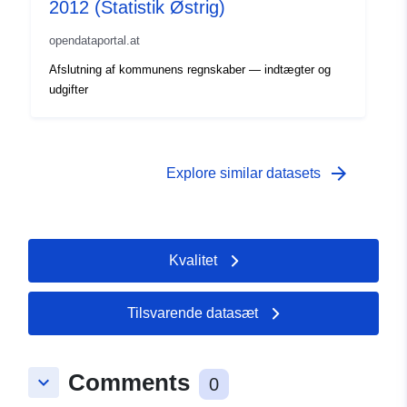
2012 (Statistik Østrig)
opendataportal.at
Afslutning af kommunens regnskaber — indtægter og
udgifter
arrow_forward
Explore similar datasets
Kvalitet
Tilsvarende datasæt
Comments
keyboard_arrow_down
0