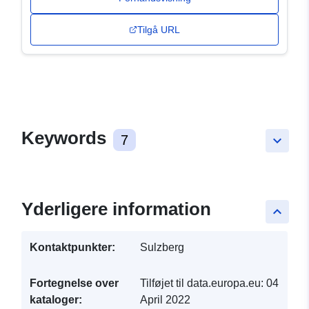
Tilgå URL
Keywords
7
keyboard_arrow_down
Yderligere information
keyboard_arrow_up
Kontaktpunkter:
Sulzberg
Fortegnelse over
Tilføjet til data.europa.eu:
04
kataloger:
April 2022