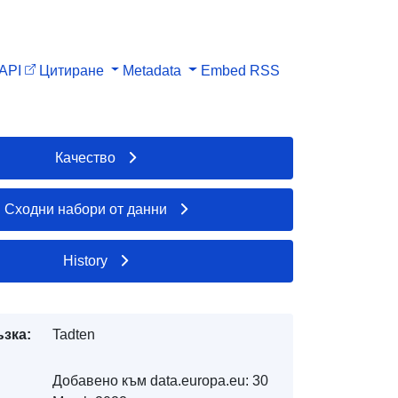
API
Цитиране
Metadata
Embed
RSS
Качество
Сходни набори от данни
History
ъзка:
Tadten
Добавено към data.europa.eu:
30