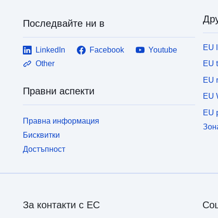
Дру
Последвайте ни в
EU 
LinkedIn
Facebook
Youtube
EU 
Other
EU r
Правни аспекти
EU 
EU p
Правна информация
Зон
Бисквитки
Достъпност
За контакти с ЕС
Со