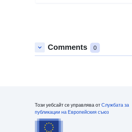
Comments
keyboard_arrow_down
0
Този уебсайт се управлява от
Службата за
публикации на Европейския съюз