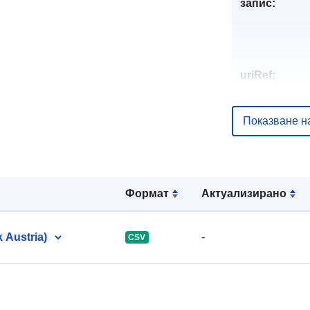
запис:
uriRef:
Показване н
Формат
Актуализирано
 Austria)
-
CSV