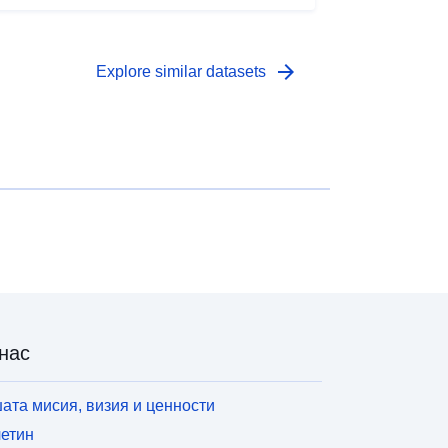
arrow_forward
Explore similar datasets
нас
ата мисия, визия и ценности
етин