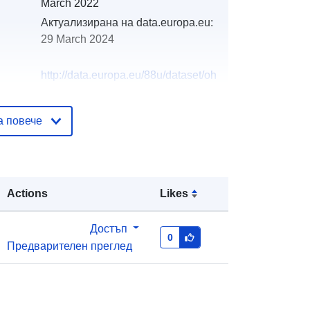
March 2022
Актуализирана на data.europa.eu:
29 March 2024
http://data.europa.eu/88u/dataset/oh
_rechnungsabschluss-tadten-2008
а повече
Actions
Likes
Достъп
0
Предварителен преглед