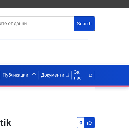
Search
За
Публикации
Документи
нас
tik
0