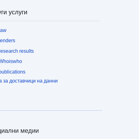
ги услуги
law
tenders
esearch results
Whoiswho
ublications
а за доставчици на данни
циални медии