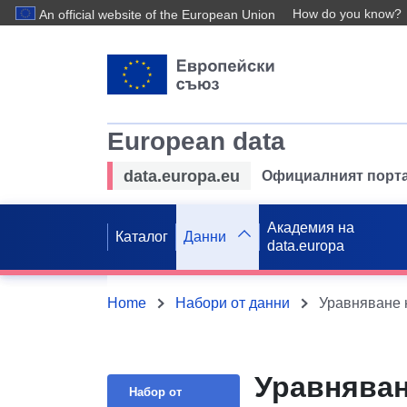
How do you know?
An official website of the European Union
European data
data.europa.eu
Официалният порта
Академия на
Каталог
Данни
data.europa
Home
Набори от данни
Уравняване на
Уравняване
Набор от