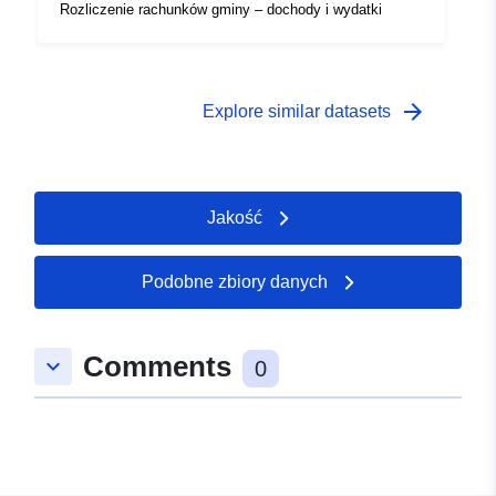
Rozliczenie rachunków gminy – dochody i wydatki
arrow_forward
Explore similar datasets
Jakość
Podobne zbiory danych
Comments
keyboard_arrow_down
0