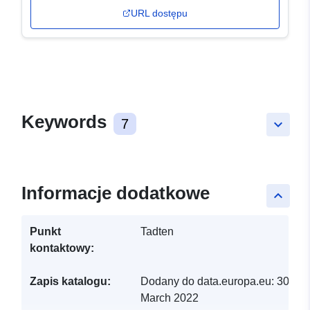
URL dostępu
Keywords
7
keyboard_arrow_down
Informacje dodatkowe
keyboard_arrow_up
Punkt
Tadten
kontaktowy:
Zapis katalogu:
Dodany do data.europa.eu:
30
March 2022