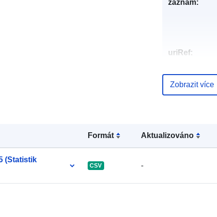
záznam:
uriRef:
Zobrazit více
Formát
Aktualizováno
 (Statistik
-
CSV