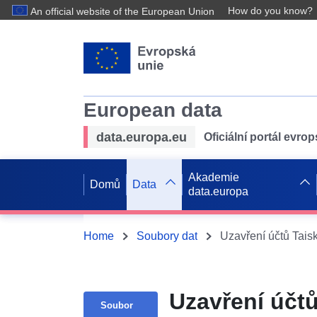
How do you know?
An official website of the European Union
European data
data.europa.eu
Oficiální portál evro
Akademie
Domů
Data
data.europa
Home
Soubory dat
Uzavření účtů Taisk
Uzavření účtů
Soubor