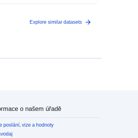
arrow_forward
Explore similar datasets
ormace o našem úřadě
 poslání, vize a hodnoty
avodaj