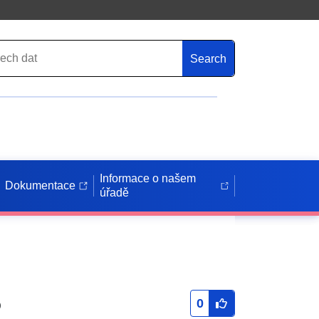
Search
Informace o našem
Dokumentace
úřadě
5
0