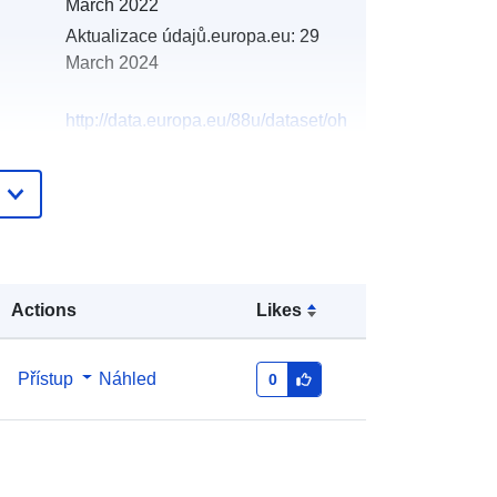
March 2022
Aktualizace údajů.europa.eu:
29
March 2024
http://data.europa.eu/88u/dataset/oh
_rechnungsabschluss-taiskirchen-
im-innkreis-2005-statistik-austria
Actions
Likes
Přístup
Náhled
0