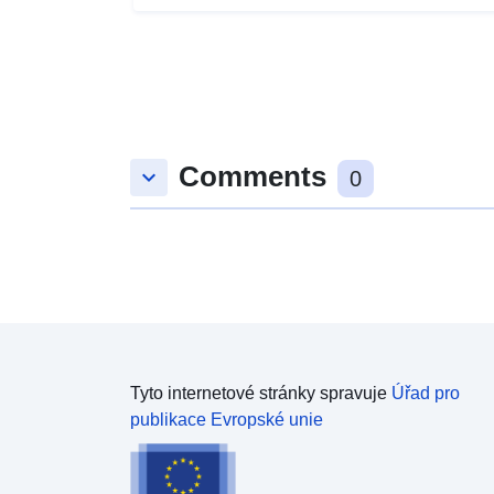
Comments
keyboard_arrow_down
0
Tyto internetové stránky spravuje
Úřad pro
publikace Evropské unie