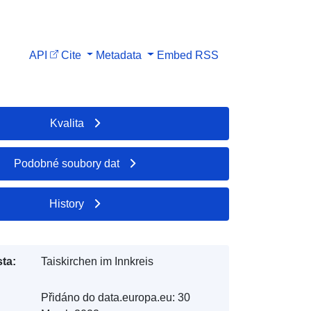
API
Cite
Metadata
Embed
RSS
Kvalita
Podobné soubory dat
History
ta:
Taiskirchen im Innkreis
Přidáno do data.europa.eu:
30