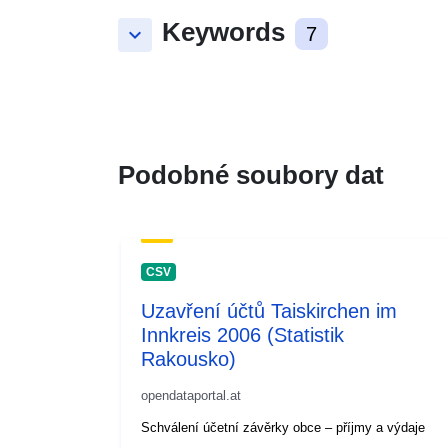
Keywords
keyboard_arrow_down
7
Podobné soubory dat
CSV
Uzavření účtů Taiskirchen im
Innkreis 2006 (Statistik
Rakousko)
opendataportal.at
Schválení účetní závěrky obce – příjmy a výdaje