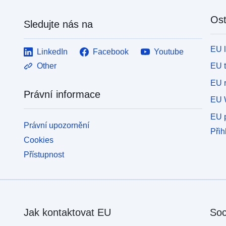
Ost
Sledujte nás na
EU 
LinkedIn
Facebook
Youtube
EU 
Other
EU r
Právní informace
EU 
EU p
Právní upozornění
Přih
Cookies
Přístupnost
Jak kontaktovat EU
Soc