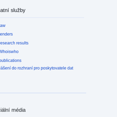
atní služby
law
tenders
esearch results
Whoiswho
ublications
lášení do rozhraní pro poskytovatele dat
iální média