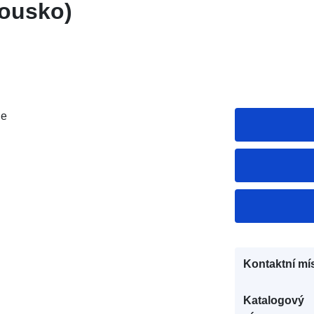
kousko)
je
Kontaktní mís
Katalogový