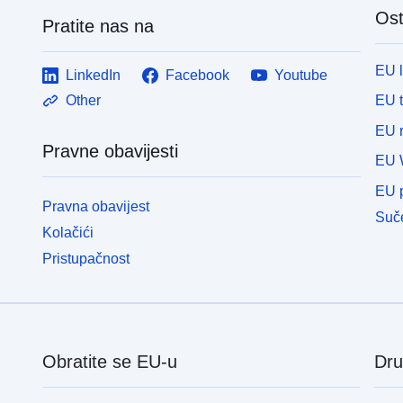
Ost
Pratite nas na
EU 
LinkedIn
Facebook
Youtube
EU 
Other
EU r
Pravne obavijesti
EU 
EU p
Pravna obavijest
Suče
Kolačići
Pristupačnost
Obratite se EU-u
Dru