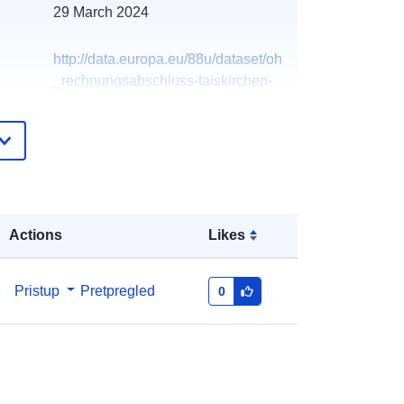
29 March 2024
http://data.europa.eu/88u/dataset/oh
_rechnungsabschluss-taiskirchen-
im-innkreis-2006-statistik-austria
Actions
Likes
Pristup
Pretpregled
0