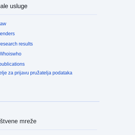
ale usluge
law
tenders
esearch results
Whoiswho
ublications
lje za prijavu pružatelja podataka
štvene mreže