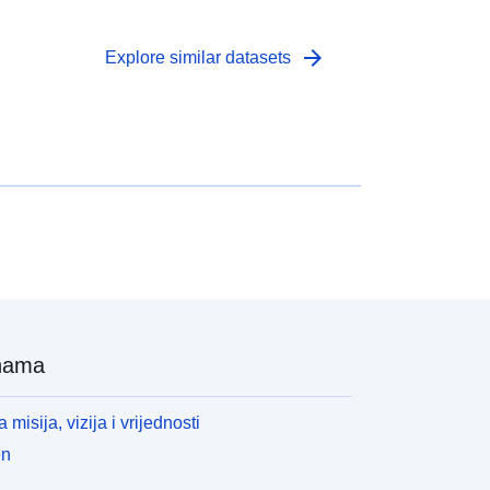
arrow_forward
Explore similar datasets
nama
 misija, vizija i vrijednosti
en