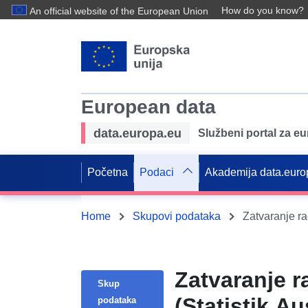
How do you know?
An official website of the European Union
European data
data.europa.eu
Službeni portal za e
Početna
Podaci
Akademija data.euro
Home
Skupovi podataka
Zatvaranje ra
Zatvaranje r
Skup
(Statistik Aus
podataka