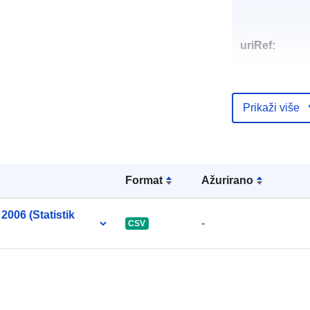
uriRef:
Prikaži više
Formаt
Ažurirano
2006 (Statistik
-
CSV