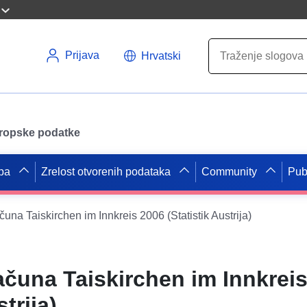
Prijava
Hrvatski
uropske podatke
pa
Zrelost otvorenih podataka
Community
Pub
čuna Taiskirchen im Innkreis 2006 (Statistik Austrija)
ačuna Taiskirchen im Innkrei
trija)