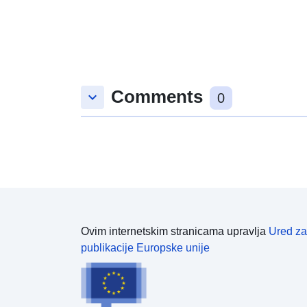
Comments
keyboard_arrow_down
0
Ovim internetskim stranicama upravlja
Ured za
publikacije Europske unije