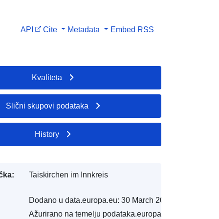
API
Cite
Metadata
Embed
RSS
Kvaliteta
Slični skupovi podataka
History
čka:
Taiskirchen im Innkreis
Dodano u data.europa.eu:
30 March 2022
Ažurirano na temelju podataka.europa.eu: