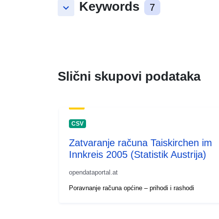
Keywords
keyboard_arrow_down
7
Slični skupovi podataka
CSV
Zatvaranje računa Taiskirchen im
Innkreis 2005 (Statistik Austrija)
opendataportal.at
Poravnanje računa općine – prihodi i rashodi