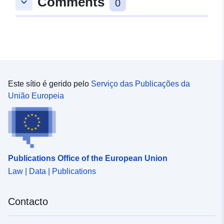
Comments
keyboard_arrow_down
0
Este sítio é gerido pelo
Serviço das Publicações da
União Europeia
Publications Office of the European Union
Law | Data | Publications
Contacto