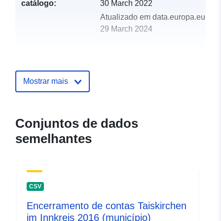
catálogo:
30 March 2022
Atualizado em data.europa.eu:
29 March 2024
uriRef:
http://data.europa.eu/88u/dataset
taiskirchen-im-innkreis-2014-gem
Mostrar mais
Conjuntos de dados
semelhantes
CSV
Encerramento de contas Taiskirchen
im Innkreis 2016 (município)