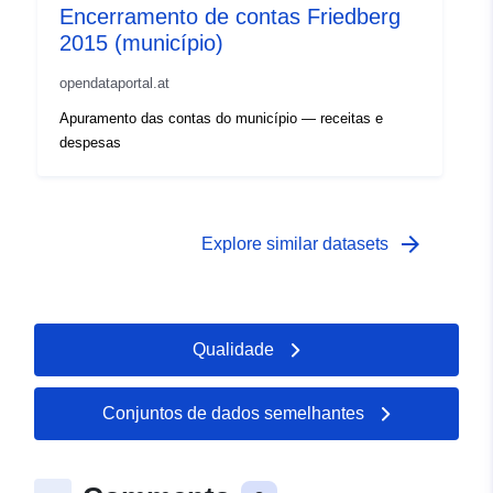
Encerramento de contas Friedberg
2015 (município)
opendataportal.at
Apuramento das contas do município — receitas e
despesas
arrow_forward
Explore similar datasets
Qualidade
Conjuntos de dados semelhantes