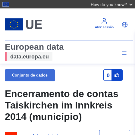
How do you know?
Abrir sessão
European data
data.europa.eu
0
Conjunto de dados
Encerramento de contas
Taiskirchen im Innkreis
2014 (município)