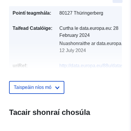
Pointí teagmhála:
80127 Thüringerberg
Taifead Catalóige:
Curtha le data.europa.eu:
28
February 2024
Nuashonraithe ar data.europa.eu:
12 July 2024
uriRef:
http://data.europa.eu/88u/dataset
thuringerberg-2022-statistik-austri
Taispeáin níos mó
Tacair shonraí chosúla