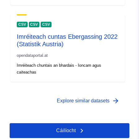
CSV
CSV
CSV
Imréiteach cuntas Ebergassing 2022
(Statistik Austria)
opendataportal.at
Imréiteach chuntais an bhardais - Ioncam agus
caiteachas
arrow_forward
Explore similar datasets
Cáilíocht