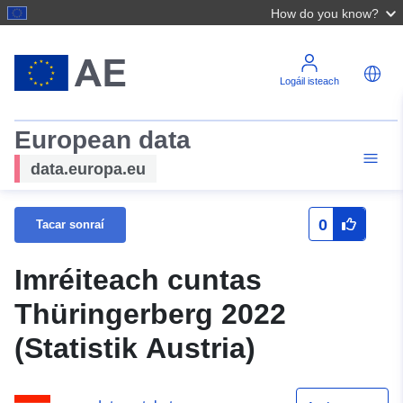
How do you know?
Logáil isteach
European data
data.europa.eu
0
Tacar sonraí
Imréiteach cuntas
Thüringerberg 2022
(Statistik Austria)