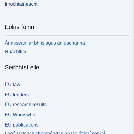
Inrochtaineacht
Eolas fúinn
Ár misean, ár bhfís agus ár luachanna
Nuachtlitir
Seirbhísí eile
EU law
EU tenders
EU research results
EU Whoiswho
EU publications
Logáil isteach chomhéadan an tsoláthraí sonraí