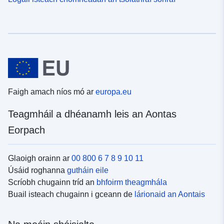
Faigh amach níos mó ar
europa.eu
Teagmháil a dhéanamh leis an Aontas
Eorpach
Glaoigh orainn ar
00 800 6 7 8 9 10 11
Úsáid roghanna
gutháin eile
Scríobh chugainn tríd an
bhfoirm theagmhála
Buail isteach chugainn i gceann de
lárionaid an Aontais