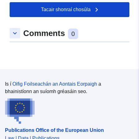
Tacair shonraí chosúla
Comments
keyboard_arrow_down
0
Is í
Oifig Foilseachán an Aontais Eorpaigh
a
bhainistíonn an suíomh gréasáin seo.
Publications Office of the European Union
Law | Data | Publications