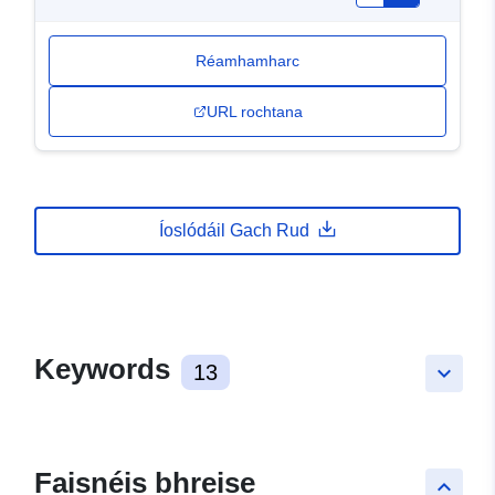
Réamhamharc
URL rochtana
Íoslódáil Gach Rud
Keywords
13
keyboard_arrow_down
Faisnéis bhreise
keyboard_arrow_up