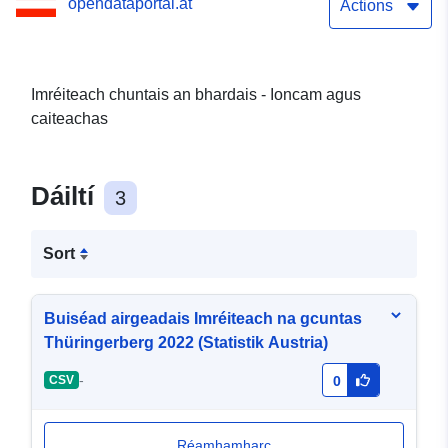
opendataportal.at
Actions
Imréiteach chuntais an bhardais - Ioncam agus
caiteachas
Dáiltí
3
Sort
Buiséad airgeadais Imréiteach na gcuntas
Thüringerberg 2022 (Statistik Austria)
-
CSV
0
Réamhamharc