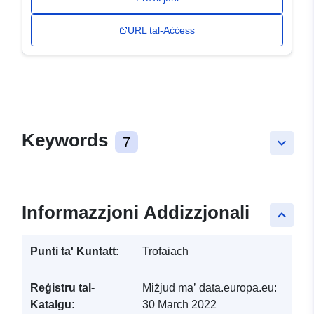
URL tal-Aċċess
Keywords
7
keyboard_arrow_down
Informazzjoni Addizzjonali
keyboard_arrow_up
Punti ta' Kuntatt:
Trofaiach
Reġistru tal-
Miżjud ma’ data.europa.eu:
Katalgu:
30 March 2022