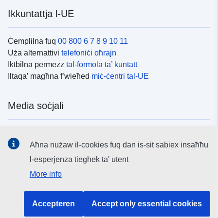
Ikkuntattja l-UE
Ċemplilna fuq
00 800 6 7 8 9 10 11
Uża alternattivi
telefoniċi oħrajn
Iktbilna permezz
tal-formola ta’ kuntatt
Iltaqa’ magħna f’wieħed
miċ-ċentri tal-UE
Media soċjali
Fittex mezzi
tal-media soċjali tal-UE
Aħna nużaw il-cookies fuq dan is-sit sabiex insaħħu
l-esperjenza tiegħek ta' utent
L-istituzzjonijiet u l-korpi tal-UE
More info
Fittex l-istituzzjonijiet u l-korpi kollha tal-UE.
Accepteren
Accept only essential cookies