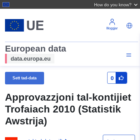
How do you know?
Illoggjar
European data
data.europa.eu
0
Sett tad-data
Approvazzjoni tal-kontijiet
Trofaiach 2010 (Statistik
Awstrija)