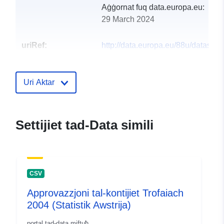
Aġġornat fuq data.europa.eu:
29 March 2024
uriRef:
http://data.europa.eu/88u/dataset
trofaiach-2010
Uri Aktar
Settijiet tad-Data simili
CSV
Approvazzjoni tal-kontijiet Trofaiach
2004 (Statistik Awstrija)
portal tad-data miftuħ.