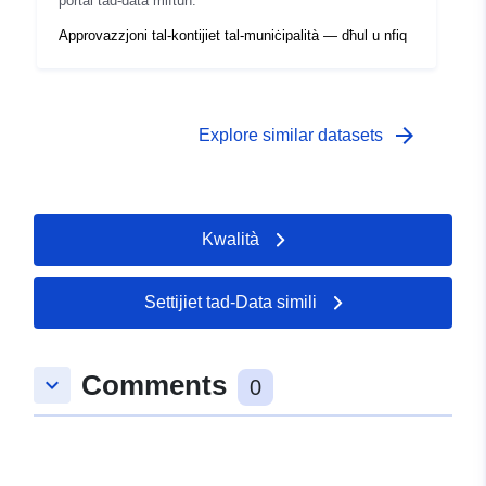
portal tad-data miftuħ.
Approvazzjoni tal-kontijiet tal-muniċipalità — dħul u nfiq
arrow_forward
Explore similar datasets
Kwalità
Settijiet tad-Data simili
Comments
keyboard_arrow_down
0