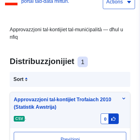
portal tad-data miftuħ.
Actions
Approvazzjoni tal-kontijiet tal-muniċipalità — dħul u
nfiq
Distribuzzjonijiet
1
Sort
Approvazzjoni tal-kontijiet Trofaiach 2010
(Statistik Awstrija)
-
CSV
0
Previżjoni