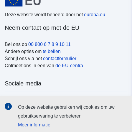
Deze website wordt beheerd door het
europa.eu
Neem contact op met de EU
Bel ons op
00 800 6 7 8 9 10 11
Andere opties om
te bellen
Schrijf ons via het
contactformulier
Ontmoet ons in een van
de EU-centra
Sociale media
Vind de van de EU
sociale-mediakanalen van de EU
Op deze website gebruiken wij cookies om uw
gebruikservaring te verbeteren
EU-instellingen en -organen
Meer informatie