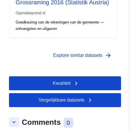
Grossraming 2016 (Statistik Austria)
Opendataportal.nl
Goedkeuring van de rekeningen van de gemeente —
ontvangsten en uitgaven
arrow_forward
Explore similar datasets
Kwaliteit
Vergelijkbare datasets
Comments
keyboard_arrow_down
0