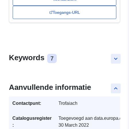
Toegangs-URL
Keywords
7
keyboard_arrow_down
Aanvullende informatie
keyboard_arrow_up
Contactpunt:
Trofaiach
Catalogusregister
Toegevoegd aan data.europa.eu:
:
30 March 2022