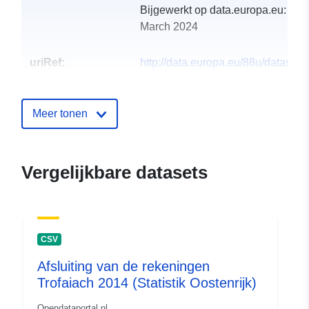
Bijgewerkt op data.europa.eu:
29
March 2024
uriRef:
http://data.europa.eu/88u/dataset
trofaiach-2016
Meer tonen
Vergelijkbare datasets
CSV
Afsluiting van de rekeningen
Trofaiach 2014 (Statistik Oostenrijk)
Opendataportal.nl