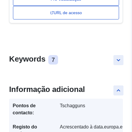
URL de acesso
Keywords
7
keyboard_arrow_down
Informação adicional
keyboard_arrow_up
Pontos de
Tschagguns
contacto:
Registo do
Acrescentado à data.europa.eu: