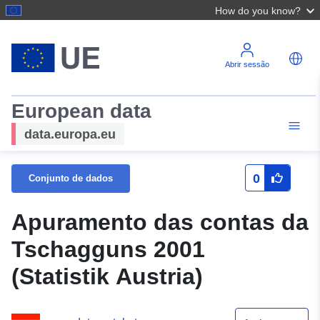
How do you know?
Abrir sessão
European data
data.europa.eu
0
Conjunto de dados
Apuramento das contas da
Tschagguns 2001
(Statistik Austria)