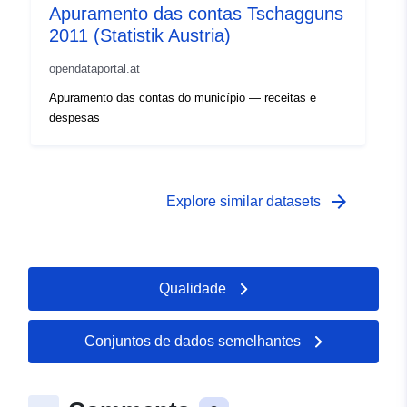
Apuramento das contas Tschagguns
2011 (Statistik Austria)
opendataportal.at
Apuramento das contas do município — receitas e
despesas
arrow_forward
Explore similar datasets
Qualidade
Conjuntos de dados semelhantes