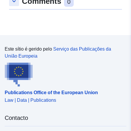
Comments
keyboard_arrow_down
0
Este sítio é gerido pelo
Serviço das Publicações da
União Europeia
Publications Office of the European Union
Law | Data | Publications
Contacto