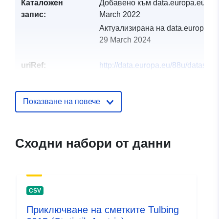
Каталожен
Добавено към data.europa.eu:
30
запис:
March 2022
Актуализирана на data.europa.eu
29 March 2024
uriRef:
http://data.europa.eu/88u/dataset
tulbing-2010-statistik-austria
Показване на повече
Сходни набори от данни
CSV
Приключване на сметките Tulbing