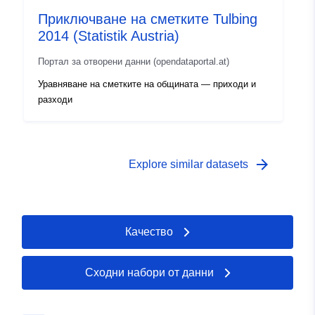
Приключване на сметките Tulbing
2014 (Statistik Austria)
Портал за отворени данни (opendataportal.at)
Уравняване на сметките на общината — приходи и
разходи
arrow_forward
Explore similar datasets
Качество
Сходни набори от данни