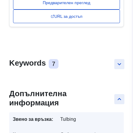
Предварителен преглед
URL за достъп
Keywords
7
keyboard_arrow_down
Допълнителна
keyboard_arrow_up
информация
Звено за връзка:
Tulbing