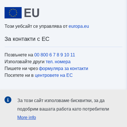
Този уебсайт се управлява от
europa.eu
За контакти с ЕС
Позвънете на
00 800 6 7 8 9 10 11
Използвайте други
тел. номера
Пишете ни чрез
формуляра за контакти
Посетете ни в
центровете на ЕС
Социални медии
За този сайт използваме бисквитки, за да
Вижте профили на ЕС в
социалните медии
подобрим вашата работа като потребители
More info