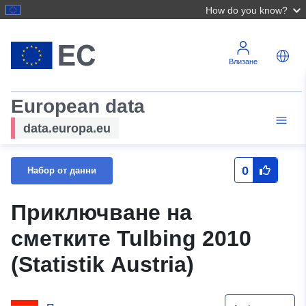
How do you know?
Влизане
European data
data.europa.eu
0
Набор от данни
Приключване на
сметките Tulbing 2010
(Statistik Austria)