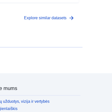
arrow_forward
Explore similar datasets
ie mums
 užduotys, vizija ir vertybės
ienlaiškis