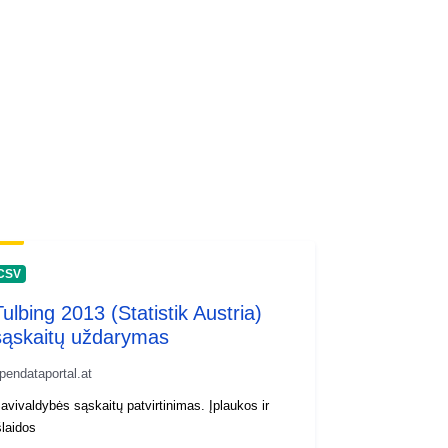
CSV
Tulbing 2013 (Statistik Austria)
sąskaitų uždarymas
pendataportal.at
avivaldybės sąskaitų patvirtinimas. Įplaukos ir
šlaidos