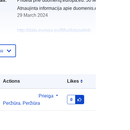
as:
Pridėta prie duomenų.europa.eu:
30 March 2022
Atnaujinta informacija apie duomenis.europa.eu:
29 March 2024
http://data.europa.eu/88u/dataset/oh
_rechnungsabschluss-tulbing-2017-
statistik-austria
au
Actions
Likes
Prieiga
0
Peržiūra. Peržiūra