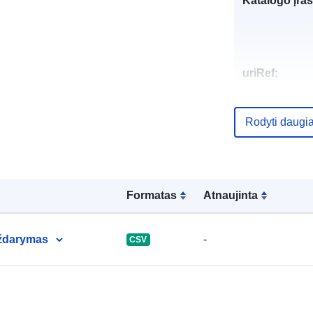
Katalogo įraš
uriRef:
Rodyti daugi
Formatas
Atnaujinta
 uždarymas
-
CSV