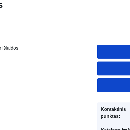
s
r išlaidos
Kontaktinis
punktas: