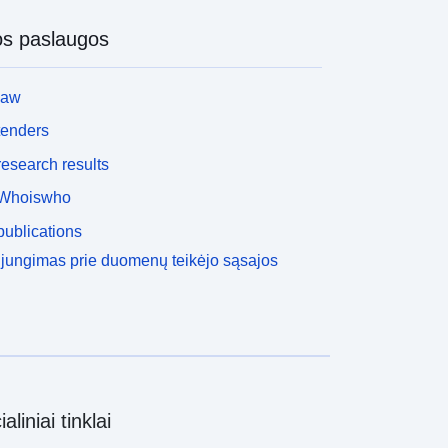
os paslaugos
law
tenders
esearch results
Whoiswho
ublications
ijungimas prie duomenų teikėjo sąsajos
aliniai tinklai