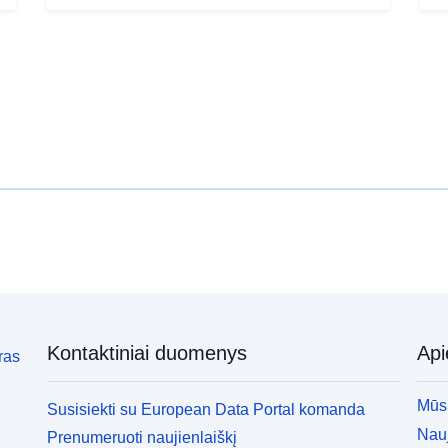
Kontaktiniai duomenys
Ap
ras
Mūsų
Susisiekti su European Data Portal komanda
Nauj
Prenumeruoti naujienlaiškį