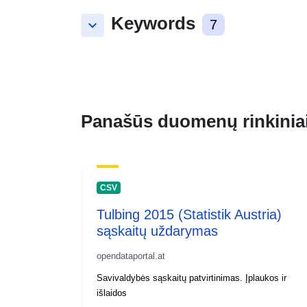
Keywords
keyboard_arrow_down
7
Panašūs duomenų rinkinia
CSV
Tulbing 2015 (Statistik Austria)
sąskaitų uždarymas
opendataportal.at
Savivaldybės sąskaitų patvirtinimas. Įplaukos ir
išlaidos