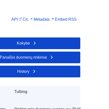
API
Cit.
Metadata
Embed
RSS
Kokybė
Panašūs duomenų rinkiniai
History
Tulbing