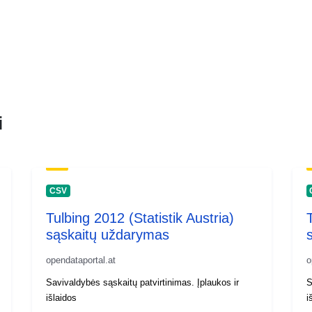
i
CSV
Tulbing 2012 (Statistik Austria)
sąskaitų uždarymas
opendataportal.at
o
Savivaldybės sąskaitų patvirtinimas. Įplaukos ir
S
išlaidos
i