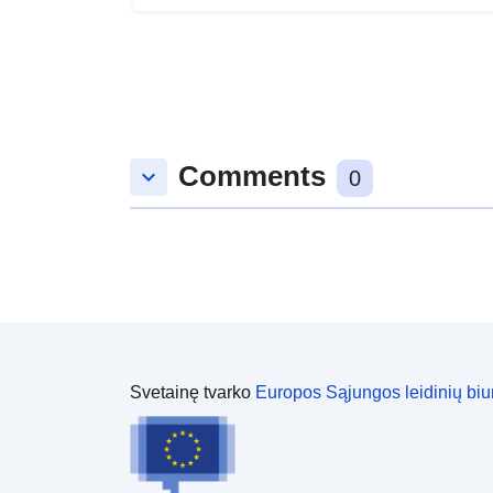
Comments
keyboard_arrow_down
0
Svetainę tvarko
Europos Sąjungos leidinių biu