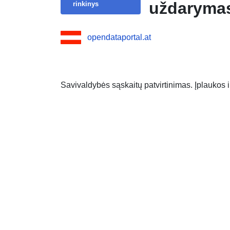
uždaryma
rinkinys
opendataportal.at
Savivaldybės sąskaitų patvirtinimas. Įplaukos i