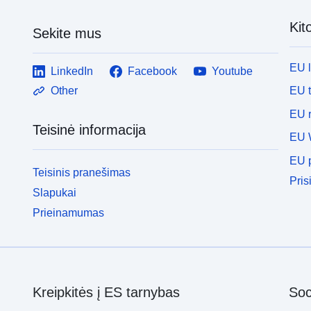
Kit
Sekite mus
EU 
LinkedIn
Facebook
Youtube
EU 
Other
EU r
Teisinė informacija
EU 
EU p
Teisinis pranešimas
Pris
Slapukai
Prieinamumas
Kreipkitės į ES tarnybas
Soci