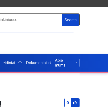
Search
Apie
Leidiniai
Dokumentai
mums
ų
0