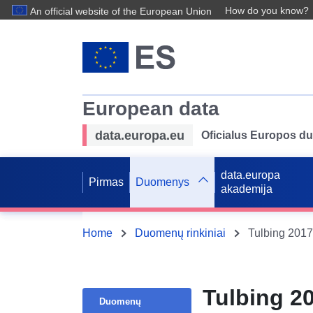
How do you know?
An official website of the European Union
European data
data.europa.eu
Oficialus Europos d
data.europa
Pirmas
Duomenys
akademija
Home
Duomenų rinkiniai
Tulbing 2017 
Tulbing 20
Duomenų