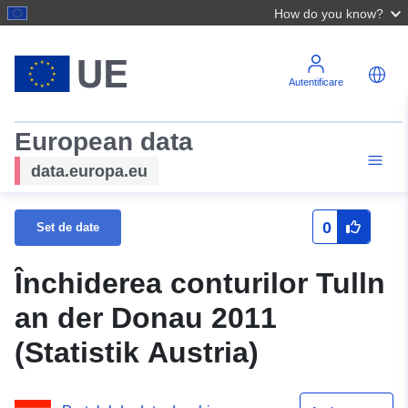
How do you know?
Autentificare
European data
data.europa.eu
0
Set de date
Închiderea conturilor Tulln
an der Donau 2011
(Statistik Austria)