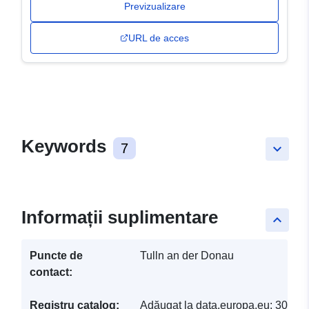
Previzualizare
URL de acces
Keywords
7
keyboard_arrow_down
Informații suplimentare
keyboard_arrow_up
Puncte de
Tulln an der Donau
contact:
Registru catalog:
Adăugat la data.europa.eu:
30 Ma