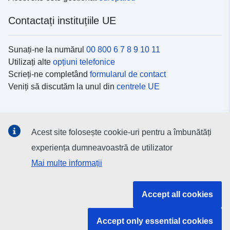
Contactați instituțiile UE
Sunați-ne la numărul
00 800 6 7 8 9 10 11
Utilizați alte
opțiuni telefonice
Scrieți-ne completând
formularul de contact
Veniți să discutăm la unul din
centrele UE
Platformele de comunicare socială
Acest site folosește cookie-uri pentru a îmbunătăți
Descoperiți canalele UE
pe rețelele sociale
experiența dumneavoastră de utilizator
Mai multe informații
Instituțiile și organismele UE
Accept all cookies
Găsiți o instituție/un organism UE
Accept only essential cookies