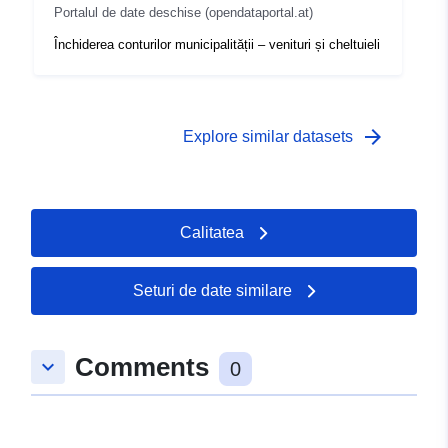
Portalul de date deschise (opendataportal.at)
Închiderea conturilor municipalității – venituri și cheltuieli
arrow_forward
Explore similar datasets
Calitatea
Seturi de date similare
Comments
keyboard_arrow_down
0