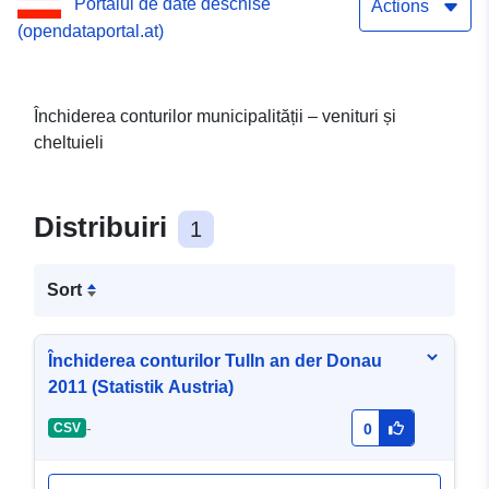
Portalul de date deschise
Actions
(opendataportal.at)
Închiderea conturilor municipalității – venituri și
cheltuieli
Distribuiri
1
Sort
Închiderea conturilor Tulln an der Donau
2011 (Statistik Austria)
-
CSV
0