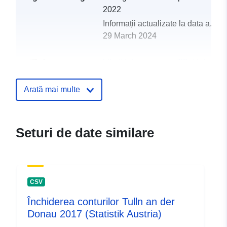
2022
Informații actualizate la data a.eur
29 March 2024
uriRef:
http://data.europa.eu/88u/dataset
tulln-an-der-donau-2011
Arată mai multe
Seturi de date similare
CSV
Închiderea conturilor Tulln an der
Donau 2017 (Statistik Austria)