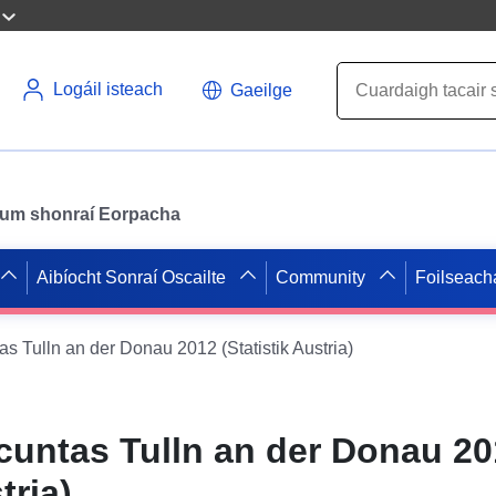
Logáil isteach
Gaeilge
il um shonraí Eorpacha
Aibíocht Sonraí Oscailte
Community
Foilseach
s Tulln an der Donau 2012 (Statistik Austria)
untas Tulln an der Donau 20
tria)