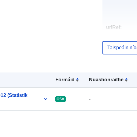
uriRef:
Taispeáin ní
Formáid
Nuashonraithe
2 (Statistik
-
CSV