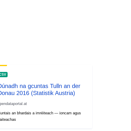
CSV
Dúnadh na gcuntas Tulln an der
Donau 2016 (Statistik Austria)
pendataportal.at
untais an bhardais a imréiteach — ioncam agus
aiteachas