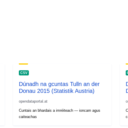
CSV
Dúnadh na gcuntas Tulln an der
Donau 2015 (Statistik Austria)
opendataportal.at
o
Cuntais an bhardais a imréiteach — ioncam agus
C
caiteachas
c