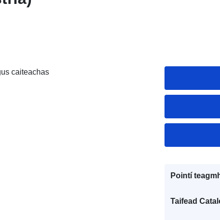
gus caiteachas
Pointí teagmh
Taifead Catal