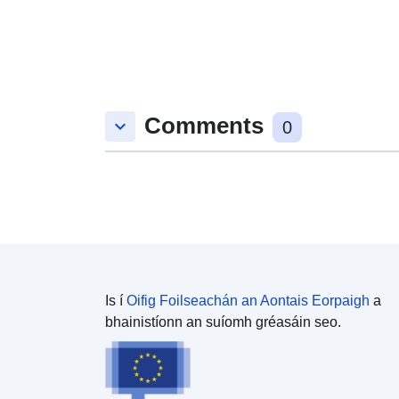
Comments
keyboard_arrow_down
0
Is í
Oifig Foilseachán an Aontais Eorpaigh
a
bhainistíonn an suíomh gréasáin seo.