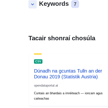
Keywords
keyboard_arrow_down
7
Tacair shonraí chosúla
CSV
Dúnadh na gcuntas Tulln an der
Donau 2019 (Statistik Austria)
opendataportal.at
Cuntais an bhardais a imréiteach — ioncam agus
caiteachas