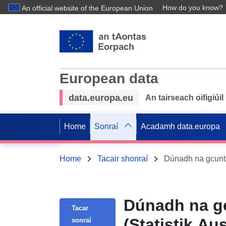
How do you know?
An official website of the European Union
European data
data.europa.eu
An tairseach oifigiú
Home
Sonraí
Acadamh data.europa
Home
Tacair shonraí
Dúnadh na gcunta
Dúnadh na gc
Tacar
(Statistik Aus
sonraí