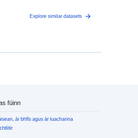
arrow_forward
Explore similar datasets
as fúinn
isean, ár bhfís agus ár luachanna
htlitir