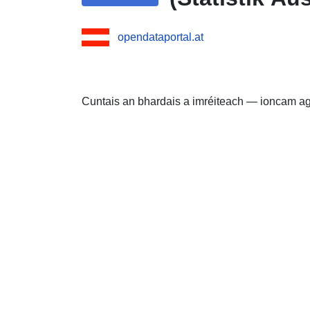
opendataportal.at
Cuntais an bhardais a imréiteach — ioncam a