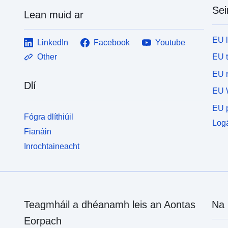
Sei
Lean muid ar
EU 
LinkedIn
Facebook
Youtube
EU 
Other
EU r
Dlí
EU 
EU p
Fógra dlíthiúil
Logá
Fianáin
Inrochtaineacht
Teagmháil a dhéanamh leis an Aontas
Na 
Eorpach