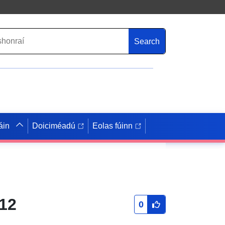
Search
áin
Doiciméadú
Eolas fúinn
12
0