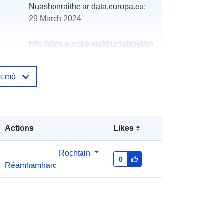
Nuashonraithe ar data.europa.eu:
29 March 2024
http://data.europa.eu/88u/dataset/oh
_rechnungsabschluss-tulln-an-der-
donau-2012
os mó
Actions
Likes
Rochtain
0
Réamhamharc