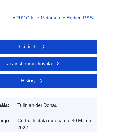
API
Cite
Metadata
Embed
RSS
Cáilíocht
Tacair shonraí chosúla
History
ála:
Tulln an der Donau
óige:
Curtha le data.europa.eu:
30 March
2022