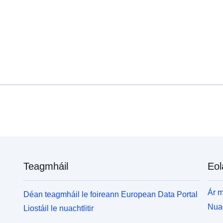
Teagmháil
Eol
Ár m
Déan teagmháil le foireann European Data Portal
Nuac
Liostáil le nuachtlitir