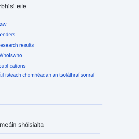
rbhísí eile
law
tenders
esearch results
Whoiswho
ublications
il isteach chomhéadan an tsoláthraí sonraí
meáin shóisialta