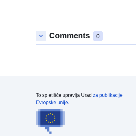
Comments
keyboard_arrow_down
0
To spletišče upravlja Urad
za publikacije
Evropske unije.