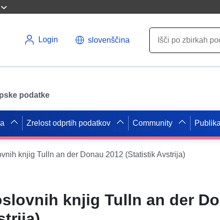
Login
slovenščina
opske podatke
pa
Zrelost odprtih podatkov
Community
Publika
vnih knjig Tulln an der Donau 2012 (Statistik Avstrija)
slovnih knjig Tulln an der D
trija)