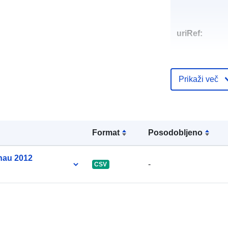
uriRef:
Prikaži več
Format
Posodobljeno
onau 2012
-
CSV