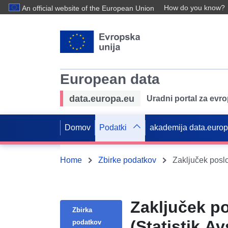
How do you know?
An official website of the European Union
European data
data.europa.eu
Uradni portal za evr
Domov
Podatki
akademija data.euro
Home
Zbirke podatkov
Zaključek poslo
Zaključek po
Zbirka
(Statistik Avs
podatkov