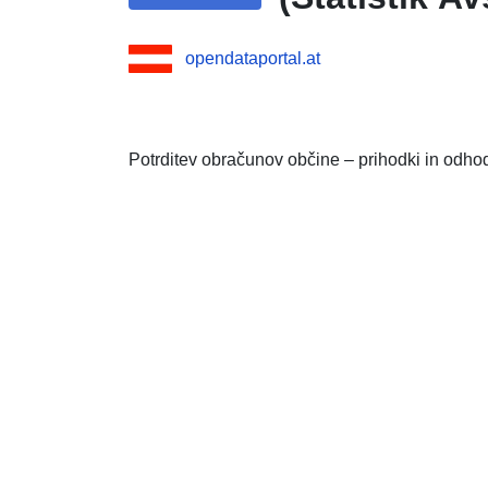
opendataportal.at
Potrditev obračunov občine – prihodki in odho