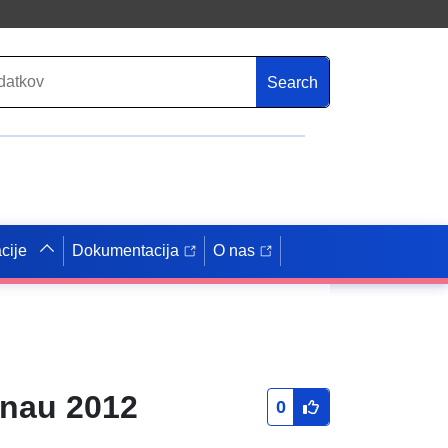
Search
cije
Dokumentacija
O nas
onau 2012
0