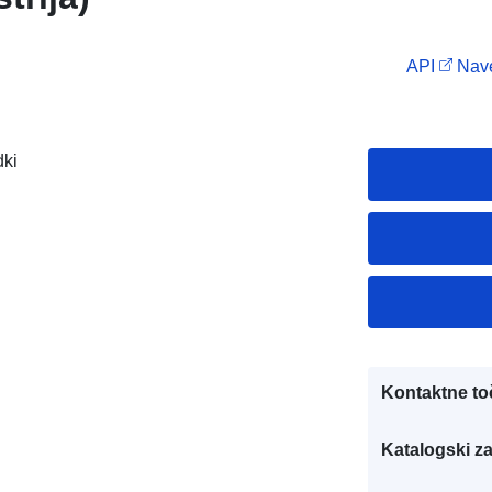
API
Nave
dki
Kontaktne to
Katalogski za