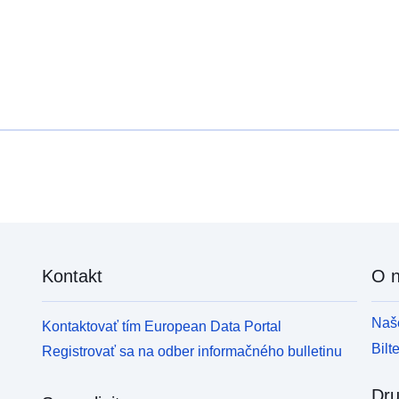
Kontakt
O 
Naše
Kontaktovať tím European Data Portal
Bilt
Registrovať sa na odber informačného bulletinu
Dru