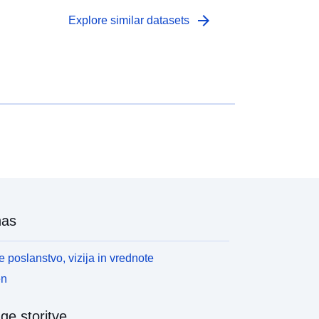
arrow_forward
Explore similar datasets
nas
 poslanstvo, vizija in vrednote
en
ge storitve