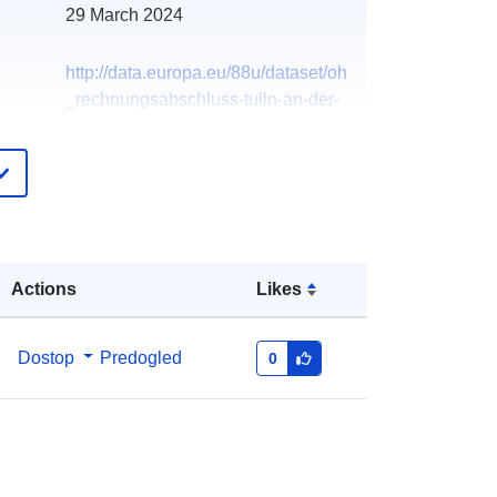
29 March 2024
http://data.europa.eu/88u/dataset/oh
_rechnungsabschluss-tulln-an-der-
donau-2012
Actions
Likes
Dostop
Predogled
0