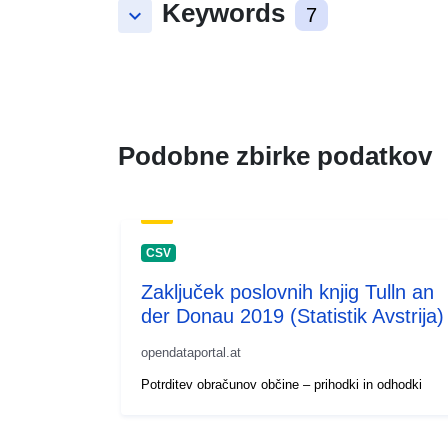
Keywords
keyboard_arrow_down
7
Podobne zbirke podatkov
CSV
Zaključek poslovnih knjig Tulln an
der Donau 2019 (Statistik Avstrija)
opendataportal.at
Potrditev obračunov občine – prihodki in odhodki