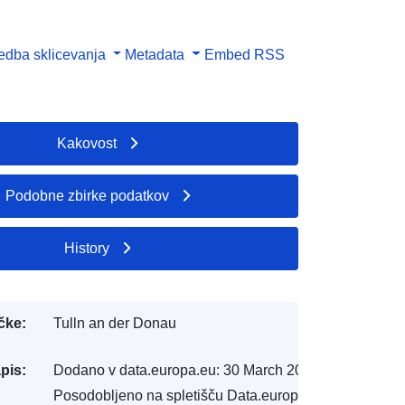
dba sklicevanja
Metadata
Embed
RSS
Kakovost
Podobne zbirke podatkov
History
čke:
Tulln an der Donau
pis:
Dodano v data.europa.eu:
30 March 2022
Posodobljeno na spletišču Data.europa.eu: