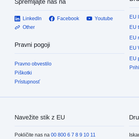
Spremljajte nas na
EU 
LinkedIn
Facebook
Youtube
EU 
Other
EU r
Pravni pogoji
EU 
EU p
Pravno obvestilo
Prih
Piškotki
Prístupnosť
Navežite stik z EU
Dru
Pokličite nas na
00 800 6 7 8 9 10 11
Iska