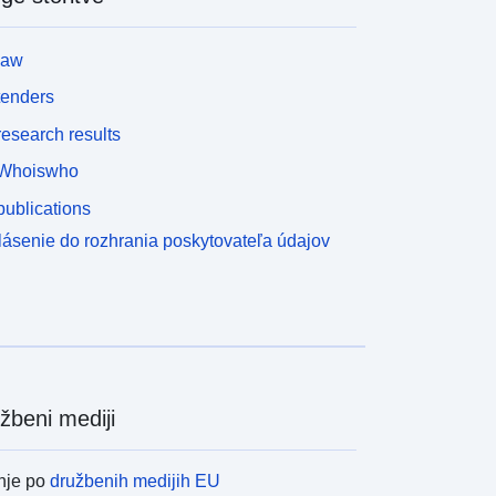
law
tenders
esearch results
Whoiswho
ublications
lásenie do rozhrania poskytovateľa údajov
žbeni mediji
nje po
družbenih medijih EU