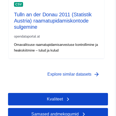
CSV
Tulln an der Donau 2011 (Statistik
Austria) raamatupidamiskontode
sulgemine
opendataportal.at
Omavalitsuse raamatupidamisarvestuse kontrollimine ja
heakskiitmine – tulud ja kulud
arrow_forward
Explore similar datasets
Kvaliteet
Sarnased andmekogumid