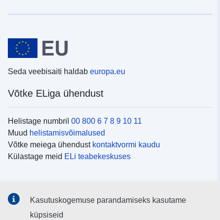
Seda veebisaiti haldab
europa.eu
Võtke ELiga ühendust
Helistage numbril
00 800 6 7 8 9 10 11
Muud
helistamisvõimalused
Võtke meiega ühendust
kontaktvormi kaudu
Külastage meid
ELi teabekeskuses
Sotsiaalmeedia
Kasutuskogemuse parandamiseks kasutame
Otsige ELi teavet
sotsiaalmeediakanalitest
küpsiseid