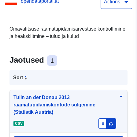
opendataportal.at
Actions
Omavalitsuse raamatupidamisarvestuse kontrollimine
ja heakskiitmine – tulud ja kulud
Jaotused
1
Sort
Tulln an der Donau 2013
raamatupidamiskontode sulgemine
(Statistik Austria)
-
CSV
0