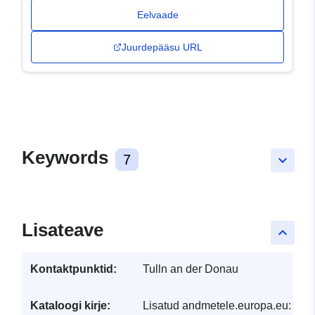
Eelvaade
Juurdepääsu URL
Keywords
7
keyboard_arrow_down
Lisateave
keyboard_arrow_up
Kontaktpunktid:
Tulln an der Donau
Kataloogi kirje:
Lisatud andmetele.europa.eu:
30 