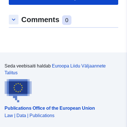
Comments
keyboard_arrow_down
0
Seda veebisaiti haldab
Euroopa Liidu Väljaannete
Talitus
Publications Office of the European Union
Law | Data | Publications