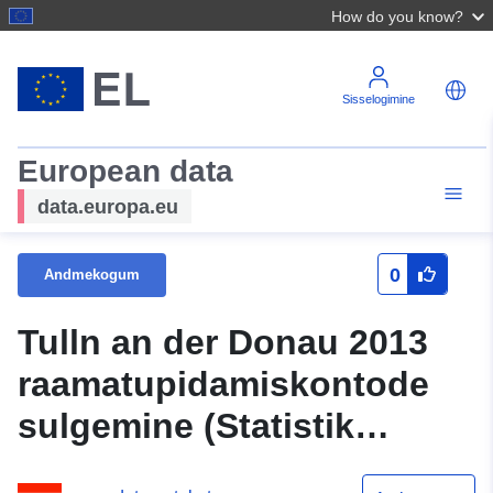
How do you know?
Sisselogimine
European data
data.europa.eu
0
Andmekogum
Tulln an der Donau 2013
raamatupidamiskontode
sulgemine (Statistik
Austria)