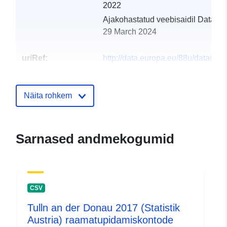
2022
Ajakohastatud veebisaidil Data.eu
29 March 2024
uriRef:
http://data.europa.eu/88u/dataset
tulln-an-der-donau-2013
Näita rohkem
Sarnased andmekogumid
CSV
Tulln an der Donau 2017 (Statistik
Austria) raamatupidamiskontode