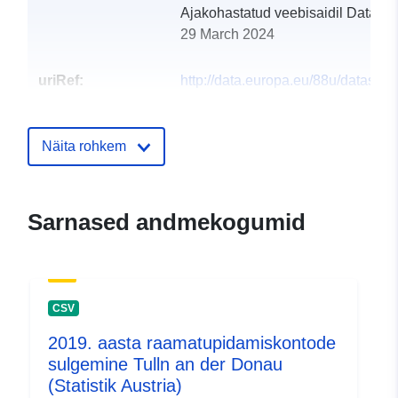
Ajakohastatud veebisaidil Data.eu
29 March 2024
uriRef:
http://data.europa.eu/88u/dataset
tulln-an-der-donau-2014
Näita rohkem
Sarnased andmekogumid
CSV
2019. aasta raamatupidamiskontode
sulgemine Tulln an der Donau
(Statistik Austria)