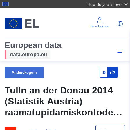
How do you know?
Sisselogimine
European data
data.europa.eu
0
Andmekogum
Tulln an der Donau 2014
(Statistik Austria)
raamatupidamiskontode
sulgemine