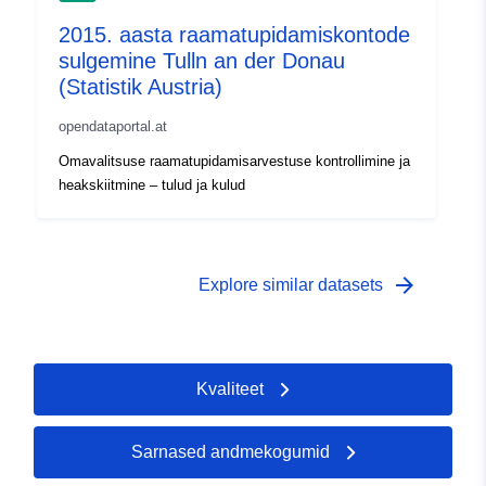
2015. aasta raamatupidamiskontode
sulgemine Tulln an der Donau
(Statistik Austria)
opendataportal.at
Omavalitsuse raamatupidamisarvestuse kontrollimine ja
heakskiitmine – tulud ja kulud
arrow_forward
Explore similar datasets
Kvaliteet
Sarnased andmekogumid