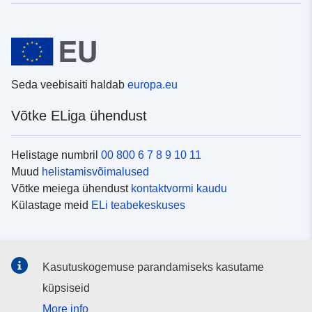
Seda veebisaiti haldab
europa.eu
Võtke ELiga ühendust
Helistage numbril
00 800 6 7 8 9 10 11
Muud
helistamisvõimalused
Võtke meiega ühendust
kontaktvormi kaudu
Külastage meid
ELi teabekeskuses
Sotsiaalmeedia
Kasutuskogemuse parandamiseks kasutame
Otsige ELi teavet
sotsiaalmeediakanalitest
küpsiseid
More info