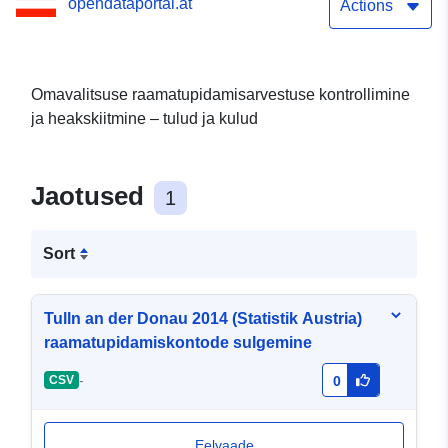
opendataportal.at
Actions
Omavalitsuse raamatupidamisarvestuse kontrollimine
ja heakskiitmine – tulud ja kulud
Jaotused
1
Sort
Tulln an der Donau 2014 (Statistik Austria)
raamatupidamiskontode sulgemine
-
CSV
0
Eelvaade