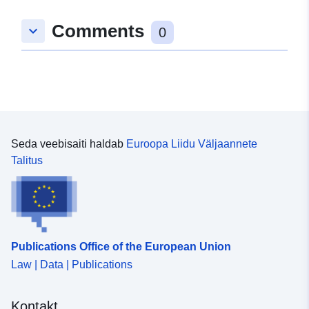
Comments
keyboard_arrow_down
0
Seda veebisaiti haldab
Euroopa Liidu Väljaannete
Talitus
Publications Office of the European Union
Law | Data | Publications
Kontakt