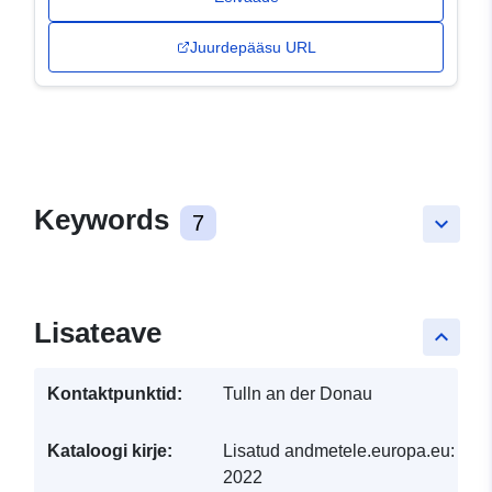
Juurdepääsu URL
Keywords
7
keyboard_arrow_down
Lisateave
keyboard_arrow_up
Kontaktpunktid:
Tulln an der Donau
Kataloogi kirje:
Lisatud andmetele.europa.eu:
30 
2022