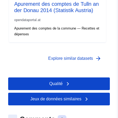
Apurement des comptes de Tulln an
der Donau 2014 (Statistik Austria)
opendataportal.at
Apurement des comptes de la commune — Recettes et
dépenses
arrow_forward
Explore similar datasets
Qualité
Jeux de données similaires