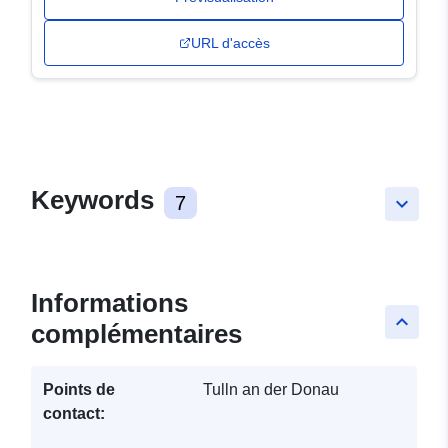
URL d'accès
Keywords
7
keyboard_arrow_down
Informations
keyboard_arrow_up
complémentaires
Points de
Tulln an der Donau
contact: