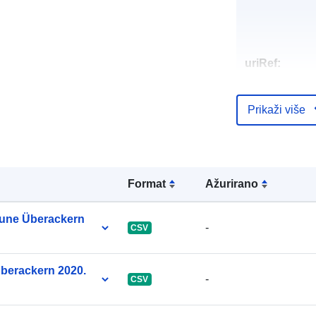
uriRef:
Prikaži više
Formаt
Ažurirano
čune Überackern
-
CSV
berackern 2020.
-
CSV