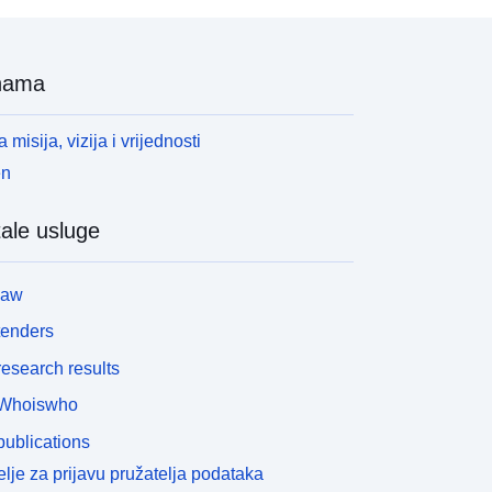
nama
 misija, vizija i vrijednosti
en
ale usluge
law
tenders
esearch results
Whoiswho
ublications
lje za prijavu pružatelja podataka