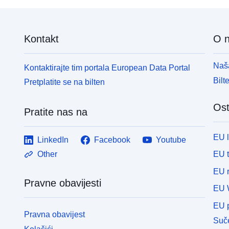
Kontakt
O 
Naša
Kontaktirajte tim portala European Data Portal
Bilt
Pretplatite se na bilten
Ost
Pratite nas na
EU 
LinkedIn
Facebook
Youtube
EU 
Other
EU r
Pravne obavijesti
EU 
EU p
Pravna obavijest
Suče