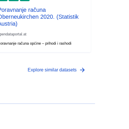
Poravnanje računa
Oberneukirchen 2020. (Statistik
Austria)
pendataportal.at
oravnanje računa općine – prihodi i rashodi
arrow_forward
Explore similar datasets