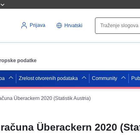
Prijava
Hrvatski
uropske podatke
pa
Zrelost otvorenih podataka
Community
Pub
čuna Überackern 2020 (Statistik Austria)
računa Überackern 2020 (Stat