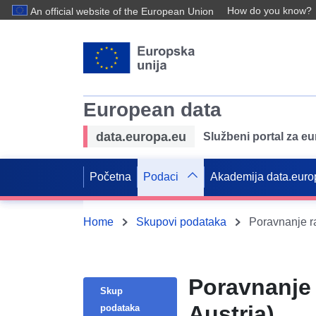
How do you know?
An official website of the European Union
European data
data.europa.eu
Službeni portal za e
Početna
Podaci
Akademija data.euro
Home
Skupovi podataka
Poravnanje ra
Poravnanje 
Skup
Austria)
podataka