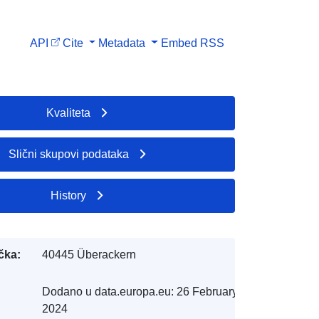
API
Cite
Metadata
Embed
RSS
Kvaliteta
Slični skupovi podataka
History
čka:
40445 Überackern
Dodano u data.europa.eu:
26 February
2024