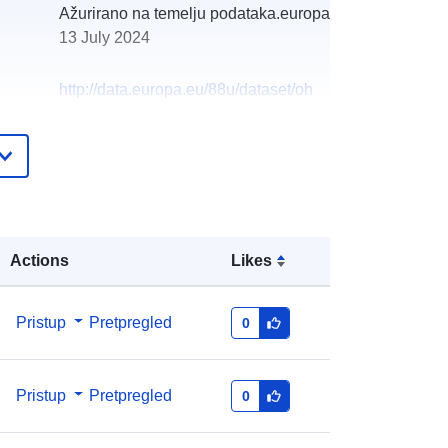
Ažurirano na temelju podataka.europa.eu:
13 July 2024
http://data.europa.eu/88u/dataset/oh
_rechnungsabschluss-uberackern-
2020-statistik-austria
Actions
Likes
Pristup
Pretpregled
0
Pristup
Pretpregled
0