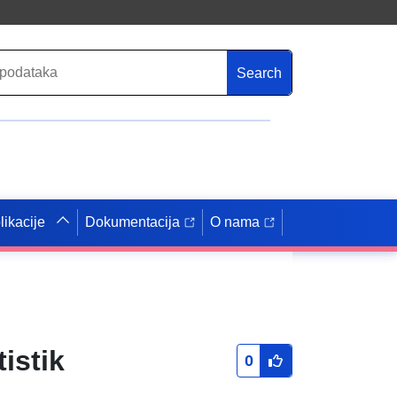
Search
likacije
Dokumentacija
O nama
istik
0