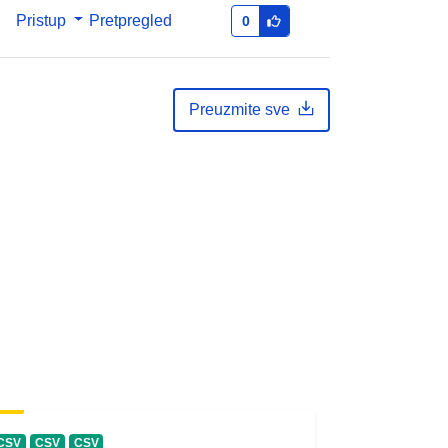
Pristup
Pretpregled
0
Preuzmite sve
CSV
CSV
CSV