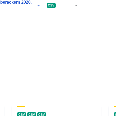
Überackern 2020.
-
CSV
CSV
CSV
CSV