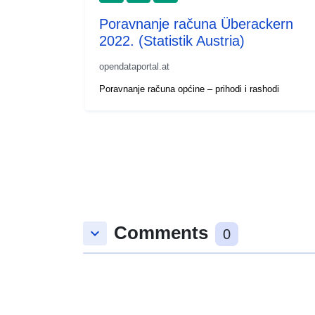
Poravnanje računa Überackern
2022. (Statistik Austria)
opendataportal.at
Poravnanje računa općine – prihodi i rashodi
Comments
keyboard_arrow_down
0