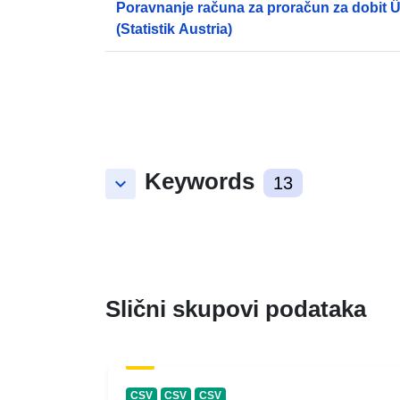
Poravnanje računa za proračun za dobit 
(Statistik Austria)
Keywords
keyboard_arrow_down
13
Slični skupovi podataka
CSV
CSV
CSV